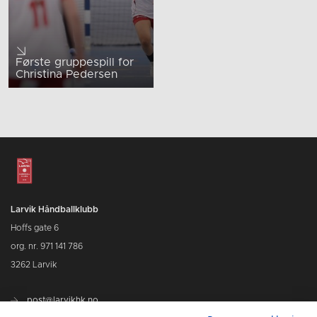
Første gruppespill for
Christina Pedersen
Larvik Håndballklubb
Hoffs gate 6
org. nr. 971 141 786
3262 Larvik
post@larvikhk.no