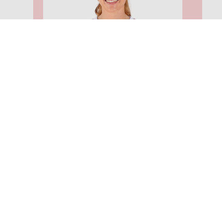
16: Lea Løkke-Øwre