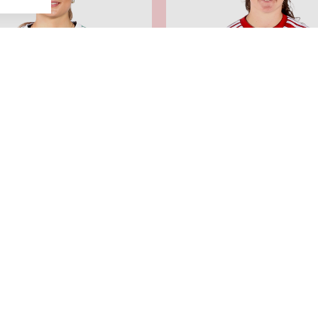
ina Frisendal
15: Guro Ramberg