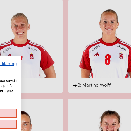
rklæring
 med formål
ara Berg
8: Martine Wolff
eg en flott
er, åpne