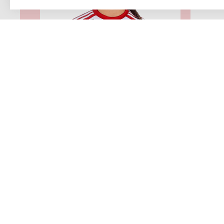
11: Frøydis Wiik Seierstad
12: D