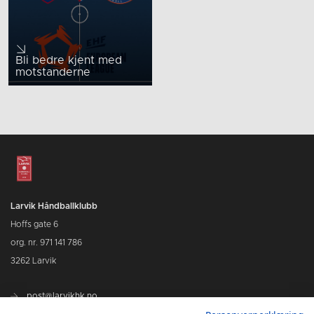
Bli bedre kjent med
motstanderne
Larvik Håndballklubb
Hoffs gate 6
org. nr. 971 141 786
3262 Larvik
post@larvikhk.no