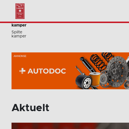
Oops. Her var det ingen ting å finn
Kommende
kamper
Spilte
kamper
Aktuelt