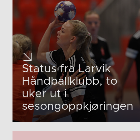
Status fra Larvik
Håndballklubb, to
uker ut i
sesongoppkjøringen