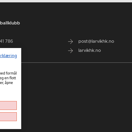
ballklubb
141 786
post@larvikhk.no
larvikhk.no
rklæring
 med formål
eg en flott
er, åpne