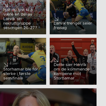
Har du lyst til å
være en del av
Larvik sin
rekruttgruppe
Larvik trenger seier
sesongen 26-27?
fredag
Dette sier Henrik
Storhamar ble for
om de kommende
sterke i første
kampene mot
semifinale
Storhamar