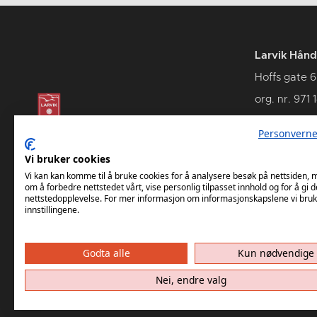
Larvik Hånd
Hoffs gate 6
org. nr. 971 
3262 Larvik
Personverne
Vi bruker cookies
Vi kan kan komme til å bruke cookies for å analysere besøk på nettsiden,
om å forbedre nettstedet vårt, vise personlig tilpasset innhold og for å gi d
nettstedopplevelse. For mer informasjon om informasjonskapslene vi bruk
innstillingene.
Godta alle
Kun nødvendige
Nei, endre valg