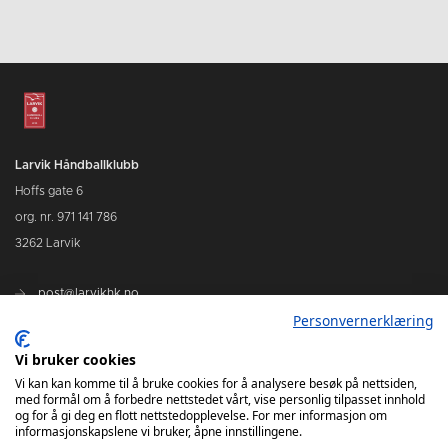
Larvik Håndballklubb
Hoffs gate 6
org. nr. 971 141 786
3262 Larvik
post@larvikhk.no
Personvernerklæring
larvikhk.no
Vi bruker cookies
Vi kan kan komme til å bruke cookies for å analysere besøk på nettsiden,
med formål om å forbedre nettstedet vårt, vise personlig tilpasset innhold
og for å gi deg en flott nettstedopplevelse. For mer informasjon om
informasjonskapslene vi bruker, åpne innstillingene.