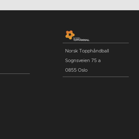
Norsk Topphåndball
Sognsveien 75 a
0855 Oslo