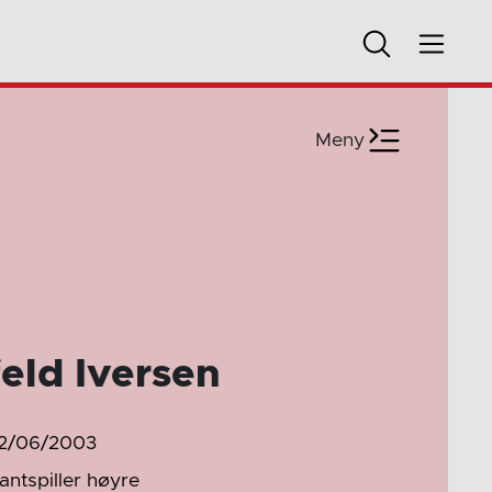
Meny
eld Iversen
2/06/2003
antspiller høyre