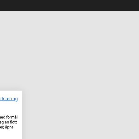
rklæring
 med formål
eg en flott
er, åpne