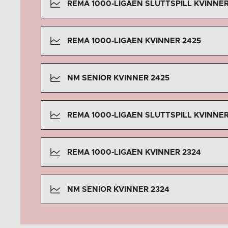
REMA 1000-LIGAEN SLUTTSPILL KVINNER
REMA 1000-LIGAEN KVINNER 2425
NM SENIOR KVINNER 2425
REMA 1000-LIGAEN SLUTTSPILL KVINNER
REMA 1000-LIGAEN KVINNER 2324
NM SENIOR KVINNER 2324