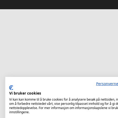
Personverne
Vi bruker cookies
Vi kan kan komme til å bruke cookies for å analysere besøk på nettsiden,
om å forbedre nettstedet vårt, vise personlig tilpasset innhold og for å gi d
nettstedopplevelse. For mer informasjon om informasjonskapslene vi bruk
innstillingene.