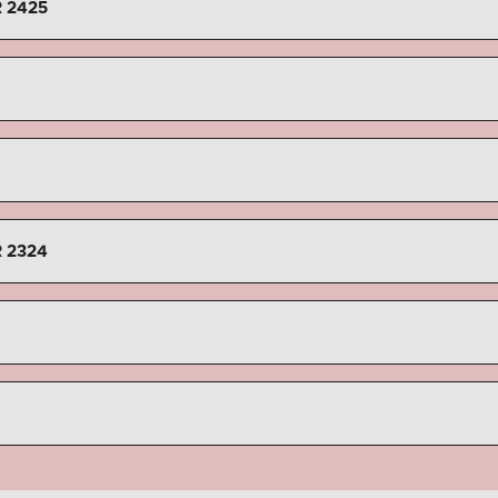
 2425
 2324