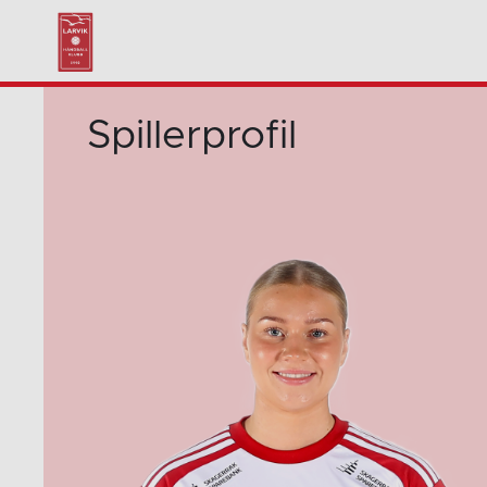
Spillerprofil