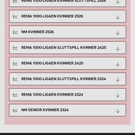
REMA 1000-LIGAEN KVINNER SLUTTSPILL 2526
REMA 1000-LIGAEN KVINNER 2526
NM KVINNER 2526
REMA 1000-LIGAEN SLUTTSPILL KVINNER 2425
REMA 1000-LIGAEN KVINNER 2425
REMA 1000-LIGAEN SLUTTSPILL KVINNER 2324
REMA 1000-LIGAEN KVINNER 2324
NM SENIOR KVINNER 2324