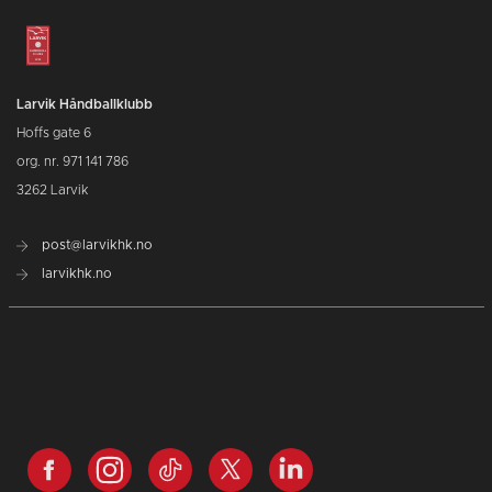
Larvik Håndballklubb
Hoffs gate 6
org. nr. 971 141 786
3262 Larvik
post@larvikhk.no
larvikhk.no