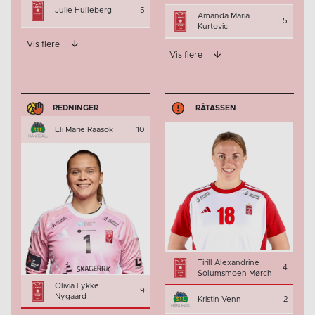
Julie Hulleberg
5
Amanda Maria
5
Kurtovic
Vis flere
Vis flere
REDNINGER
RÅTASSEN
Eli Marie Raasok
10
Tirill Alexandrine
4
Solumsmoen Mørch
Olivia Lykke
9
Nygaard
Kristin Venn
2