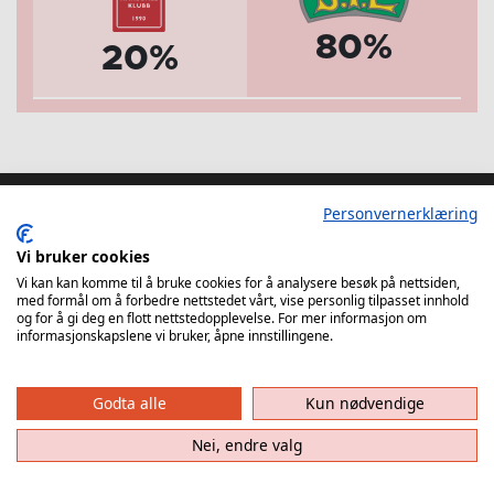
80%
20%
Personvernerklæring
Vi bruker cookies
Vi kan kan komme til å bruke cookies for å analysere besøk på nettsiden,
Larvik Håndballklubb
med formål om å forbedre nettstedet vårt, vise personlig tilpasset innhold
Hoffs gate 6
og for å gi deg en flott nettstedopplevelse. For mer informasjon om
informasjonskapslene vi bruker, åpne innstillingene.
org. nr. 971 141 786
3262 Larvik
Godta alle
Kun nødvendige
post@larvikhk.no
Nei, endre valg
larvikhk.no