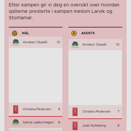
Etter kampen gir vi deg en oversikt over hvordan
spillerne presterte i kampen mellom Larvik og
Storhamar.
MÅL
ASSISTS
Anniken Obaidli
10
Anniken Obaidli
10
Christina Pedersen
8
Christina Pedersen
7
Sanne Løkka Hagen
6
Julie Hulleberg
6