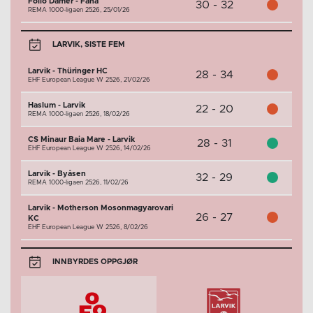
Follo Damer - Fana
30 - 32
REMA 1000-ligaen 2526,
25/01/26
LARVIK, SISTE FEM
Larvik - Thüringer HC
28 - 34
EHF European League W 2526,
21/02/26
Haslum - Larvik
22 - 20
REMA 1000-ligaen 2526,
18/02/26
CS Minaur Baia Mare - Larvik
28 - 31
EHF European League W 2526,
14/02/26
Larvik - Byåsen
32 - 29
REMA 1000-ligaen 2526,
11/02/26
Larvik - Motherson Mosonmagyarovari
26 - 27
KC
EHF European League W 2526,
8/02/26
INNBYRDES OPPGJØR