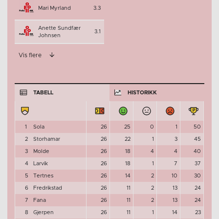
Mari Myrland
3.3
Anette Sundfær
3.1
Johnsen
Vis flere
TABELL
HISTORIKK
1
Sola
26
25
0
1
50
2
Storhamar
26
22
1
3
45
3
Molde
26
18
4
4
40
4
Larvik
26
18
1
7
37
5
Tertnes
26
14
2
10
30
6
Fredrikstad
26
11
2
13
24
7
Fana
26
11
2
13
24
8
Gjerpen
26
11
1
14
23