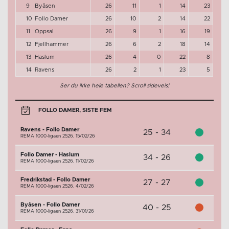
9
Byåsen
26
11
1
14
23
10
Follo Damer
26
10
2
14
22
11
Oppsal
26
9
1
16
19
12
Fjellhammer
26
6
2
18
14
13
Haslum
26
4
0
22
8
14
Ravens
26
2
1
23
5
Ser du ikke hele tabellen? Scroll sideveis!
FOLLO DAMER, SISTE FEM
Ravens - Follo Damer
25 - 34
REMA 1000-ligaen 2526,
15/02/26
Follo Damer - Haslum
34 - 26
REMA 1000-ligaen 2526,
11/02/26
Fredrikstad - Follo Damer
27 - 27
REMA 1000-ligaen 2526,
4/02/26
Byåsen - Follo Damer
40 - 25
REMA 1000-ligaen 2526,
31/01/26