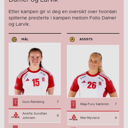
Damer og Larvik
Etter kampen gir vi deg en oversikt over hvordan
spillerne presterte i kampen mellom Follo Damer
og Larvik.
MÅL
ASSISTS
Guro Ramberg
7
Maja Furu Sæteren
7
Anette Sundfær
6
Johnsen
Mari Myrland
4