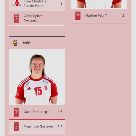
Tora Charlotte
9
Tande-Elton
Martine Wolff
2
Olivia Lykke
1
Nygaard
MEP
Guro Ramberg
4.6
Maja Furu Sæteren
4.4