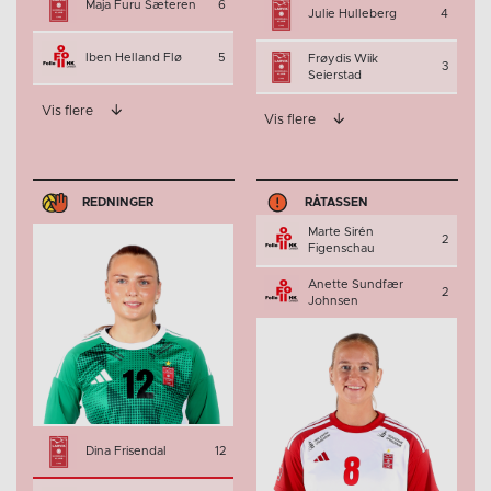
Maja Furu Sæteren
6
Julie Hulleberg
4
Iben Helland Flø
5
Frøydis Wiik
3
Seierstad
Vis flere
Vis flere
REDNINGER
RÅTASSEN
Marte Sirén
2
Figenschau
Anette Sundfær
2
Johnsen
Dina Frisendal
12