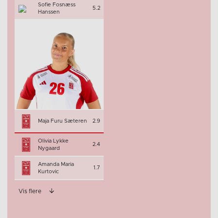
Sofie Fosnæss
5.2
Hanssen
Maja Furu Sæteren
2.9
Olivia Lykke
2.4
Nygaard
Amanda Maria
1.7
Kurtovic
Vis flere