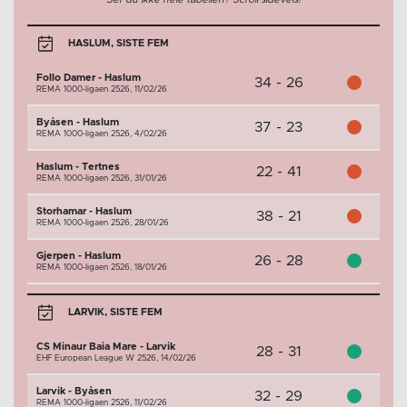
HASLUM, SISTE FEM
Follo Damer - Haslum
34 - 26
REMA 1000-ligaen 2526,
11/02/26
Byåsen - Haslum
37 - 23
REMA 1000-ligaen 2526,
4/02/26
Haslum - Tertnes
22 - 41
REMA 1000-ligaen 2526,
31/01/26
Storhamar - Haslum
38 - 21
REMA 1000-ligaen 2526,
28/01/26
Gjerpen - Haslum
26 - 28
REMA 1000-ligaen 2526,
18/01/26
LARVIK, SISTE FEM
CS Minaur Baia Mare - Larvik
28 - 31
EHF European League W 2526,
14/02/26
Larvik - Byåsen
32 - 29
REMA 1000-ligaen 2526,
11/02/26