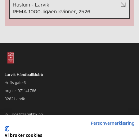
Haslum - Larvik
REMA 1000-ligaen kvinner, 2526
Larvik Håndballklubb
Hoffs gate 6
org. nr. 971 141 786
3262 Larvik
post@larvikhk.no
Personvernerklæring
larvikhk.no
Vi bruker cookies