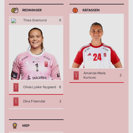
REDNINGER
RÅTASSEN
Thea Granlund
9
Amanda Maria
2
Kurtovic
Olivia Lykke Nygaard
8
Dina Frisendal
2
MEP