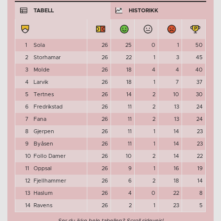
TABELL
HISTORIKK
1
Sola
26
25
0
1
50
2
Storhamar
26
22
1
3
45
3
Molde
26
18
4
4
40
4
Larvik
26
18
1
7
37
5
Tertnes
26
14
2
10
30
6
Fredrikstad
26
11
2
13
24
7
Fana
26
11
2
13
24
8
Gjerpen
26
11
1
14
23
9
Byåsen
26
11
1
14
23
10
Follo Damer
26
10
2
14
22
11
Oppsal
26
9
1
16
19
12
Fjellhammer
26
6
2
18
14
13
Haslum
26
4
0
22
8
14
Ravens
26
2
1
23
5
Ser du ikke hele tabellen? Scroll sideveis!