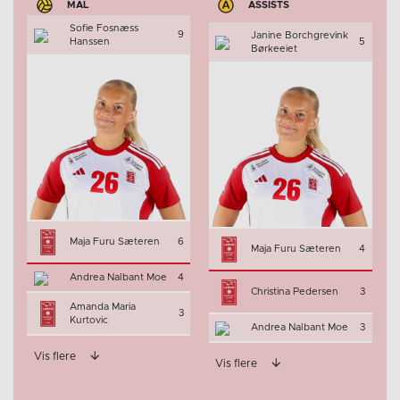
MÅL
ASSISTS
Sofie Fosnæss
9
Janine Borchgrevink
Hanssen
5
Børkeeiet
Maja Furu Sæteren
6
Maja Furu Sæteren
4
Andrea Nalbant Moe
4
Christina Pedersen
3
Amanda Maria
3
Kurtovic
Andrea Nalbant Moe
3
Vis flere
Vis flere