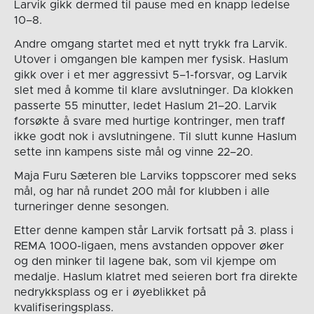
Larvik gikk dermed til pause med en knapp ledelse
10–8.
Andre omgang startet med et nytt trykk fra Larvik.
Utover i omgangen ble kampen mer fysisk. Haslum
gikk over i et mer aggressivt 5–1-forsvar, og Larvik
slet med å komme til klare avslutninger. Da klokken
passerte 55 minutter, ledet Haslum 21–20. Larvik
forsøkte å svare med hurtige kontringer, men traff
ikke godt nok i avslutningene. Til slutt kunne Haslum
sette inn kampens siste mål og vinne 22–20.
Maja Furu Sæteren ble Larviks toppscorer med seks
mål, og har nå rundet 200 mål for klubben i alle
turneringer denne sesongen.
Etter denne kampen står Larvik fortsatt på 3. plass i
REMA 1000-ligaen, mens avstanden oppover øker
og den minker til lagene bak, som vil kjempe om
medalje. Haslum klatret med seieren bort fra direkte
nedrykksplass og er i øyeblikket på
kvalifiseringsplass.