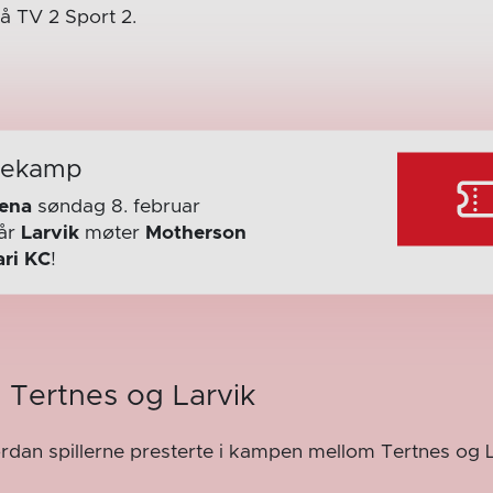
 TV 2 Sport 2.
mekamp
rena
søndag 8. februar
år
Larvik
møter
Motherson
ri KC
!
 Tertnes og Larvik
ordan spillerne presterte i kampen mellom Tertnes og L