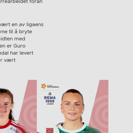
errearbeidet foran
 vært en av ligaens
e til å bryte
 midten med
ten er Guro
dal har levert
ar vært