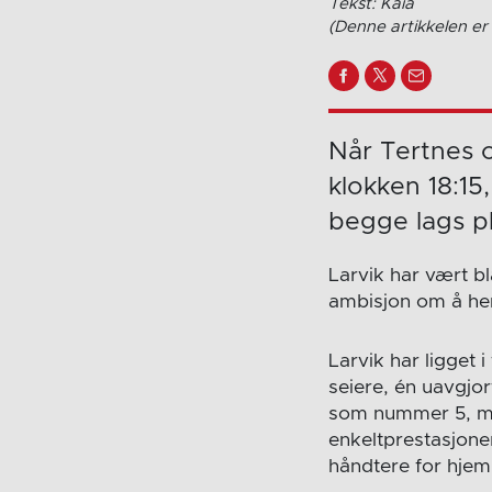
Tekst: Kaia
(Denne artikkelen er 
Når Tertnes o
klokken 18:15
begge lags pl
Larvik har vært b
ambisjon om å he
Larvik har ligget 
seiere, én uavgjort
som nummer 5, med
enkeltprestasjoner
håndtere for hje