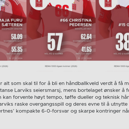
lt som skal til for å bli en håndballkveld verdt å få 
å stanse Larviks seiersmarsj, mens bortelaget ønsker å f
m kan forvente høyt tempo, tøffe dueller og teknisk hå
arviks raske overgangsspill og deres evne til å utnytte
rtnes’ kompakte 6-0-forsvar og skarpe kontringer nå