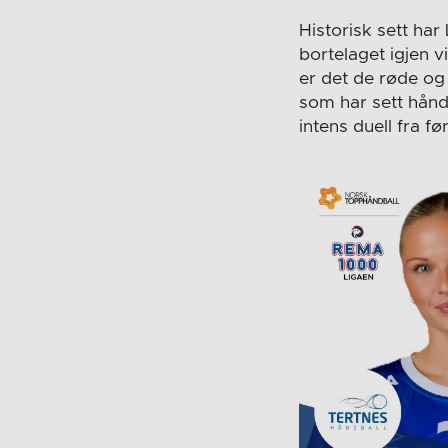
Historisk sett har
bortelaget igjen v
er det de røde og
som har sett håndb
intens duell fra fø