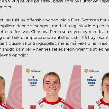
en viktig brikke på strek, både som avslutter og i sp
meter.
 et lag fullt av offensive våpen. Maja Furu Sæteren har
kspillere denne sesongen, med et tungt skudd og en evn
etteste forsvar. Christina Pedersen styrer rytmen fra
og står bak et imponerende antall assists. På høyrekan
t trussel i kontringsspillet, mens målvakt Dina Frisen
 snudd kamper – hennes refleksredninger fra strek h
 jevne oppgjør.