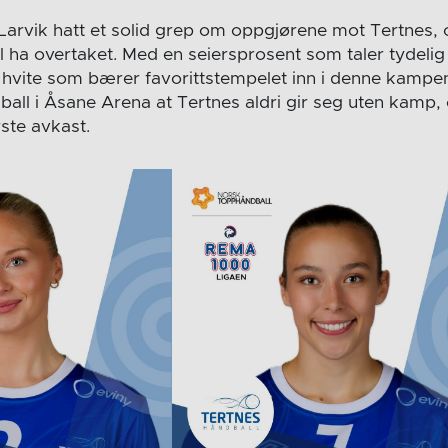
 Larvik hatt et solid grep om oppgjørene mot Tertnes, o
il ha overtaket. Med en seiersprosent som taler tydelig t
 hvite som bærer favorittstempelet inn i denne kampen.
all i Åsane Arena at Tertnes aldri gir seg uten kamp, 
rste avkast.