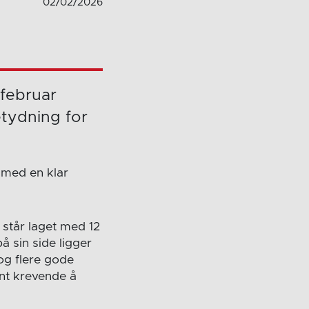
02/02/2026
 februar
etydning for
 med en klar
 står laget med 12
på sin side ligger
og flere gode
ant krevende å