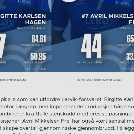
spillere som kan utfordre Larvik-forsvaret. Birgitte Ka
e motor i angrep med imponerende produksjon både s
mbinerer kraftfulle stegskudd med presise pasninger
isjoner. Avril Mikkelsen Frei har også vært sentral med
l å skape overtall gjennom raske gjennombrudd. I tillegg 