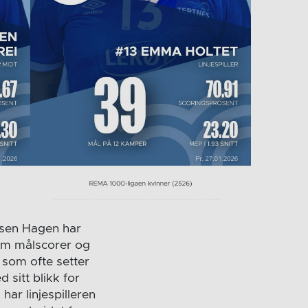
rlsen Hagen har
om målscorer og
 som ofte setter
 sitt blikk for
har linjespilleren