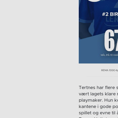
Tertnes har flere 
vært lagets klar
playmaker. Hun ko
kantene i gode pos
spillet og evne ti