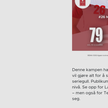
Denne kampen har a
vil gjøre alt for 
seriegull. Publiku
nivå. Se opp for L
– men også for Te
seg.