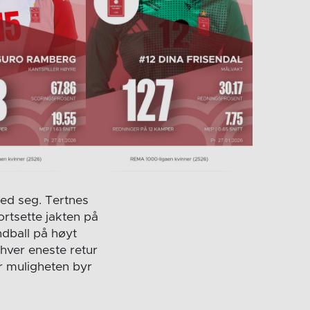
med seg. Tertnes
ortsette jakten på
ndball på høyt
 hver eneste retur
r muligheten byr