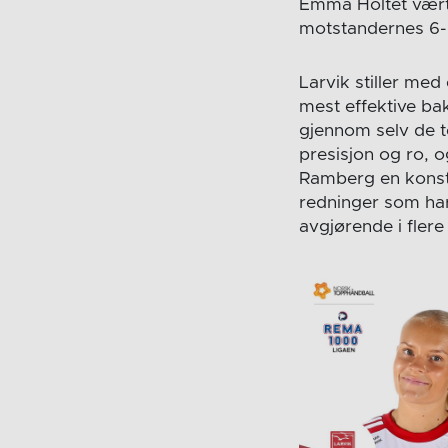
Emma Holtet vært 
motstandernes 6-
Larvik stiller med
mest effektive ba
gjennom selv de t
presisjon og ro, 
Ramberg en konstan
redninger som har
avgjørende i flere