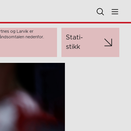
nes og Larvik er
Stati­
rhåndsomtalen nedenfor.
stikk