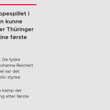
pespillet i
en kunne
er Thüringer
ine første
. De tyske
ohanna Reichert
el var det
tiv styrke.
vn kamp der
ng etter første