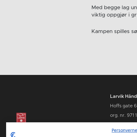
Med begge lag under
viktig oppgjør i 
Kampen spilles sø
Larvik Hånd
Hoffs gate 6
org. nr. 971 
3262 Larvik
Personverne