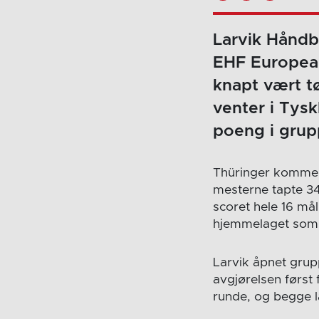
Larvik Håndba
EHF Europea
knapt vært t
venter i Tysk
poeng i grup
Thüringer kommer 
mesterne tapte 3
scoret hele 16 mål
hjemmelaget som av
Larvik åpnet grup
avgjørelsen først 
runde, og begge l