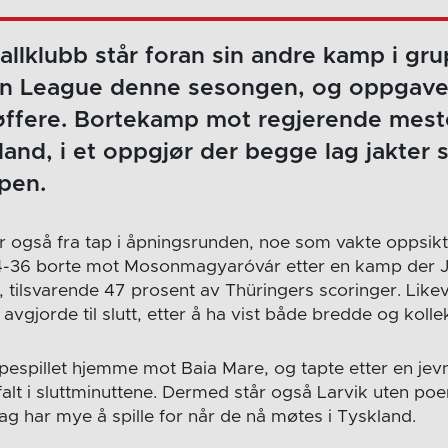
llklubb står foran sin andre kamp i grup
n League denne sesongen, og oppgav
øffere. Bortekamp mot regjerende mest
land, i et oppgjør der begge lag jakter s
pen.
også fra tap i åpningsrunden, noe som vakte oppsikt
4-36 borte mot Mosonmagyaróvár etter en kamp der J
, tilsvarende 47 prosent av Thüringers scoringer. Likev
gjorde til slutt, etter å ha vist både bredde og kollek
pespillet hjemme mot Baia Mare, og tapte etter en je
falt i sluttminuttene. Dermed står også Larvik uten poe
ag har mye å spille for når de nå møtes i Tyskland.