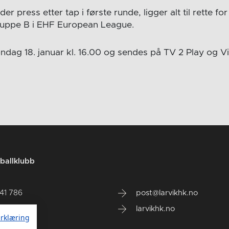
 press etter tap i første runde, ligger alt til rette for
gruppe B i EHF European League.
ndag 18. januar kl. 16.00 og sendes på TV 2 Play og Vi
ballklubb
141 786
post@larvikhk.no
larvikhk.no
rklæring