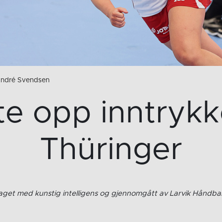
 André Svendsen
tte opp inntryk
Thüringer
 laget med kunstig intelligens og gjennomgått av Larvik Håndba