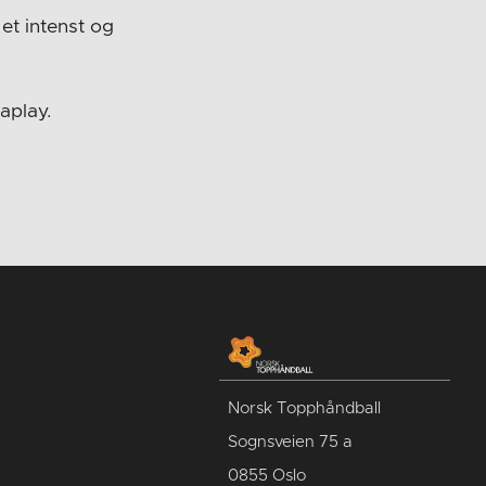
 et intenst og
aplay.
Norsk Topphåndball
Sognsveien 75 a
0855 Oslo