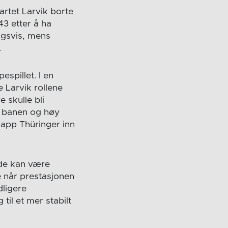
artet Larvik borte
43 etter å ha
ingsvis, mens
.
espillet. I en
 Larvik rollene
 skulle bli
 i banen og høy
slapp Thüringer inn
 de kan være
e når prestasjonen
dligere
il et mer stabilt