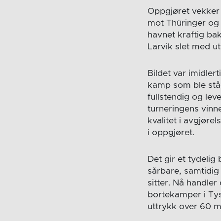
Oppgjøret vekker 
mot Thüringer og f
havnet kraftig bak
Larvik slet med utt
Bildet var imidlert
kamp som ble stå
fullstendig og le
turneringens vinn
kvalitet i avgjøre
i oppgjøret.
Det gir et tydeli
sårbare, samtidig
sitter. Nå handle
bortekamper i Tys
uttrykk over 60 m