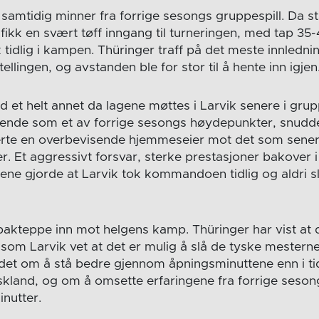
samtidig minner fra forrige sesongs gruppespill. Da st
ikk en svært tøff inngang til turneringen, med tap 35-
 tidlig i kampen. Thüringer traff på det meste innledn
ellingen, og avstanden ble for stor til å hente inn igjen
id et helt annet da lagene møttes i Larvik senere i grupp
ende som et av forrige sesongs høydepunkter, snudde
verte en overbevisende hjemmeseier mot det som senere
er. Et aggressivt forsvar, sterke prestasjoner bakover
lsene gjorde at Larvik tok kommandoen tidlig og aldri 
g bakteppe inn mot helgens kamp. Thüringer har vist at
 som Larvik vet at det er mulig å slå de tyske mestern
r det om å stå bedre gjennom åpningsminuttene enn i ti
kland, og om å omsette erfaringene fra forrige sesong t
inutter.