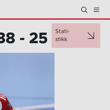
Stati­
38 - 25
stikk