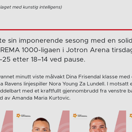
laget med kunstig intelligens)
tte sin imponerende sesong med en solid 
 REMA 1000-ligaen i Jotron Arena tirsd
–25 etter 18–14 ved pause.
lvannet minutt viste målvakt Dina Frisendal klasse med
a Ravens linjespiller Nora Young Za Lundell. I motsatt
delbart med et kraftfullt gjennombrudd fra venstre ba
eid av Amanda Maria Kurtovic.