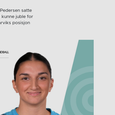
a Pedersen satte
 kunne juble for
arviks posisjon