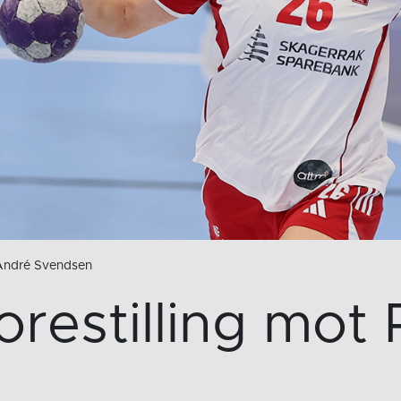
 André Svendsen
forestilling mot