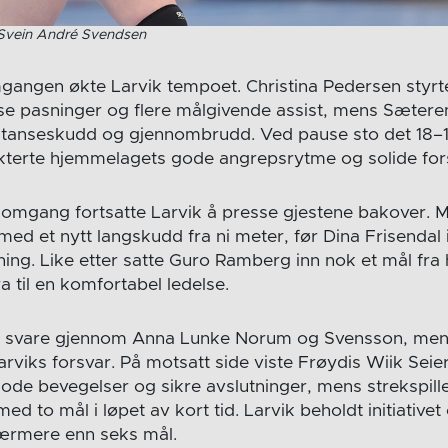
Svein André Svendsen
angen økte Larvik tempoet. Christina Pedersen styrte 
e pasninger og flere målgivende assist, mens Sæteren
anseskudd og gjennombrudd. Ved pause sto det 18–14 
ekterte hjemmelagets gode angrepsrytme og solide fors
e omgang fortsatte Larvik å presse gjestene bakover.
d et nytt langskudd fra ni meter, før Dina Frisendal 
ning. Like etter satte Guro Ramberg inn nok et mål fra
ra til en komfortabel ledelse.
å svare gjennom Anna Lunke Norum og Svensson, men
rviks forsvar. På motsatt side viste Frøydis Wiik Seie
e bevegelser og sikre avslutninger, mens strekspiller 
d to mål i løpet av kort tid. Larvik beholdt initiativet 
rmere enn seks mål.