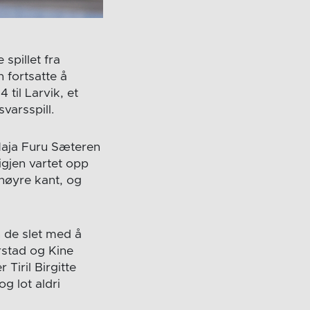
spillet fra
 fortsatte å
til Larvik, et
varsspill.
 Maja Furu Sæteren
igjen vartet opp
 høyre kant, og
 de slet med å
rstad og Kine
Tiril Birgitte
og lot aldri