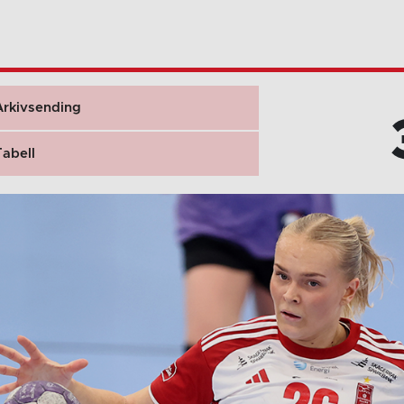
Arkivsending
Tabell