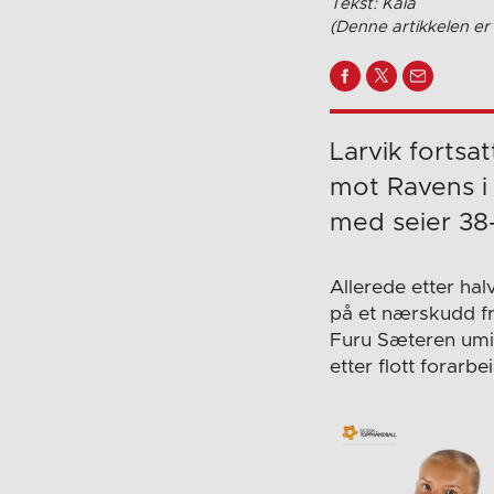
Tekst: Kaia
(Denne artikkelen er 
Larvik fortsa
mot Ravens i
med seier 38
Allerede etter ha
på et nærskudd fr
Furu Sæteren umid
etter flott forarb