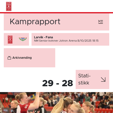
Kamprapport
Larvik - Fana
NM Senior kvinner
Jotron Arena 8/10/2025 18:15
Arkivsending
Stati­
29 - 28
stikk