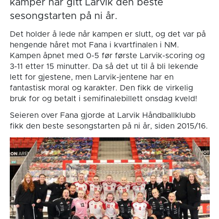
kamper har gitt Larvik den beste
sesongstarten på ni år.
Det holder å lede når kampen er slutt, og det var på
hengende håret mot Fana i kvartfinalen i NM.
Kampen åpnet med 0-5 før første Larvik-scoring og
3-11 etter 15 minutter. Da så det ut til å bli lekende
lett for gjestene, men Larvik-jentene har en
fantastisk moral og karakter. Den fikk de virkelig
bruk for og betalt i semifinalebillett onsdag kveld!
Seieren over Fana gjorde at Larvik Håndballklubb
fikk den beste sesongstarten på ni år, siden 2015/16.