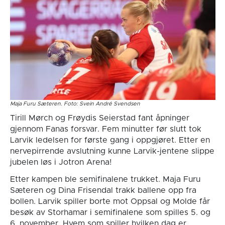
Maja Furu Sæteren. Foto: Svein André Svendsen
Tirill Mørch og Frøydis Seierstad fant åpninger
gjennom Fanas forsvar. Fem minutter før slutt tok
Larvik ledelsen for første gang i oppgjøret. Etter en
nervepirrende avslutning kunne Larvik-jentene slippe
jubelen løs i Jotron Arena!
Etter kampen ble semifinalene trukket. Maja Furu
Sæteren og Dina Frisendal trakk ballene opp fra
bollen. Larvik spiller borte mot Oppsal og Molde får
besøk av Storhamar i semifinalene som spilles 5. og
6. november. Hvem som spiller hvilken dag er