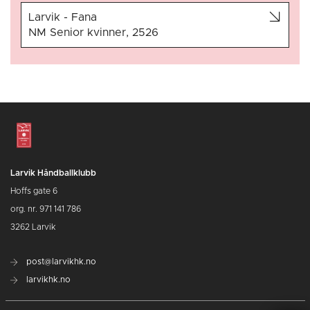
Larvik - Fana
NM Senior kvinner, 2526
Larvik Håndballklubb
Hoffs gate 6
org. nr. 971 141 786
3262 Larvik
post@larvikhk.no
larvikhk.no