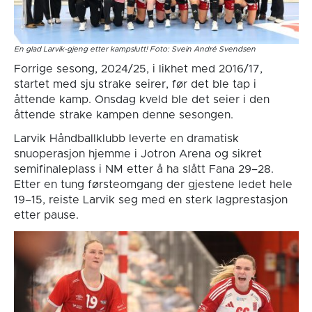
En glad Larvik-gjeng etter kampslutt! Foto: Svein André Svendsen
Forrige sesong, 2024/25, i likhet med 2016/17,
startet med sju strake seirer, før det ble tap i
åttende kamp. Onsdag kveld ble det seier i den
åttende strake kampen denne sesongen.
Larvik Håndballklubb leverte en dramatisk
snuoperasjon hjemme i Jotron Arena og sikret
semifinaleplass i NM etter å ha slått Fana 29–28.
Etter en tung førsteomgang der gjestene ledet hele
19–15, reiste Larvik seg med en sterk lagprestasjon
etter pause.