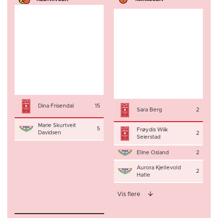
Dina Frisendal
15
Sara Berg
2
Marie Skurtveit
5
Frøydis Wiik
Davidsen
2
Seierstad
Eline Osland
2
Aurora Kjellevold
2
Hatle
Vis flere