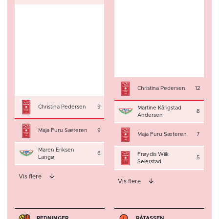
Christina Pedersen
12
Christina Pedersen
9
Martine Kårigstad
8
Andersen
Maja Furu Sæteren
9
Maja Furu Sæteren
7
Maren Eriksen
6
Frøydis Wiik
Langø
5
Seierstad
Vis flere
Vis flere
REDNINGER
RÅTASSEN