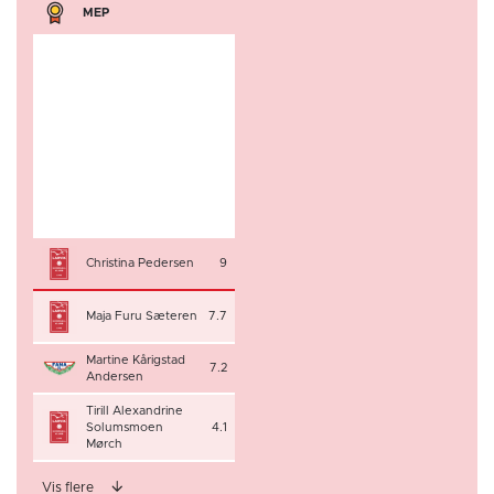
MEP
Christina Pedersen
9
Maja Furu Sæteren
7.7
Martine Kårigstad
7.2
Andersen
Tirill Alexandrine
Solumsmoen
4.1
Mørch
Vis flere