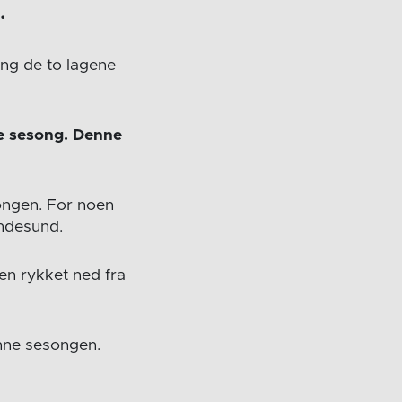
.
ang de to lagene
ge sesong. Denne
ongen. For noen
andesund.
ten rykket ned fra
enne sesongen.