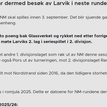
år dermed besøk av Larvik i neste runde
NM skal spilles innen 3. september. Det blir sjuende g
enheng.
 to poeng bak Glassverket og rykket ned etter forri
øte Larviks 2. lag i seriespillet i 2. divisjon.
et andre 1. divisjonslaget som røk ut av NM denne ses
 også Pors ut av turneringen, mot 2. divisjonslaget R
ilt mot Nordstrand siden 2016, da den tidligere storhe
es i romjula 2025. Dette er datoene for NM-rundene d
 2025/26: