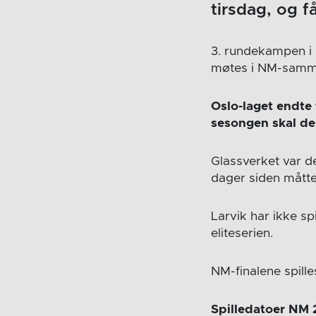
tirsdag, og f
3. rundekampen i 
møtes i NM-samm
Oslo-laget endte
sesongen skal de m
Glassverket var d
dager siden måtte
Larvik har ikke sp
eliteserien.
NM-finalene spill
Spilledatoer NM