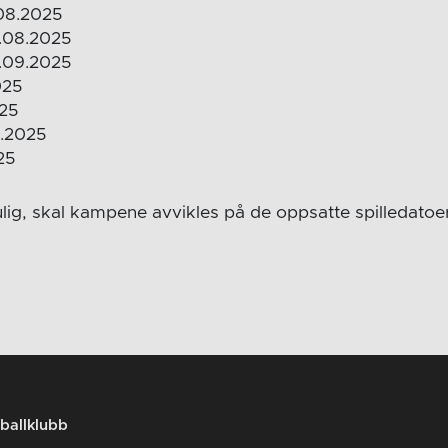
.08.2025
0.08.2025
3.09.2025
025
025
1.2025
25
ulig, skal kampene avvikles på de oppsatte spilledatoer
ballklubb