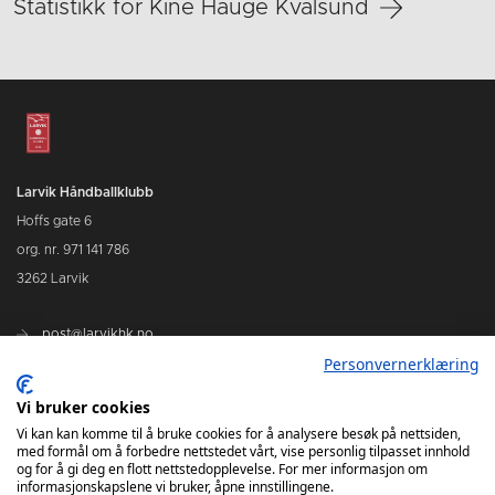
Statistikk for Kine Hauge Kvalsund
Larvik Håndballklubb
Hoffs gate 6
org. nr. 971 141 786
3262 Larvik
post@larvikhk.no
Personvernerklæring
larvikhk.no
Vi bruker cookies
Vi kan kan komme til å bruke cookies for å analysere besøk på nettsiden,
med formål om å forbedre nettstedet vårt, vise personlig tilpasset innhold
og for å gi deg en flott nettstedopplevelse. For mer informasjon om
informasjonskapslene vi bruker, åpne innstillingene.