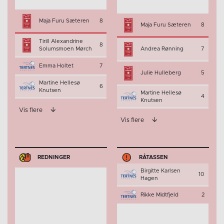
Maja Furu Sæteren
8
Maja Furu Sæteren
8
Tirill Alexandrine
8
Solumsmoen Mørch
Andrea Rønning
7
Emma Holtet
7
Julie Hulleberg
5
Martine Hellesø
6
Knutsen
Martine Hellesø
4
Knutsen
Vis flere
Vis flere
REDNINGER
RÅTASSEN
Birgitte Karlsen
10
Hagen
Rikke Midtfjeld
2