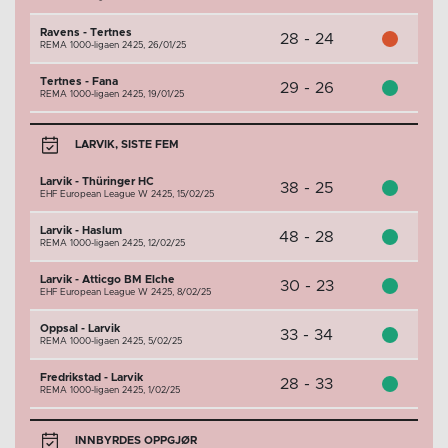
Ravens - Tertnes
28 - 24
REMA 1000-ligaen 2425,
26/01/25
Tertnes - Fana
29 - 26
REMA 1000-ligaen 2425,
19/01/25
LARVIK, SISTE FEM
Larvik - Thüringer HC
38 - 25
EHF European League W 2425,
15/02/25
Larvik - Haslum
48 - 28
REMA 1000-ligaen 2425,
12/02/25
Larvik - Atticgo BM Elche
30 - 23
EHF European League W 2425,
8/02/25
Oppsal - Larvik
33 - 34
REMA 1000-ligaen 2425,
5/02/25
Fredrikstad - Larvik
28 - 33
REMA 1000-ligaen 2425,
1/02/25
INNBYRDES OPPGJØR