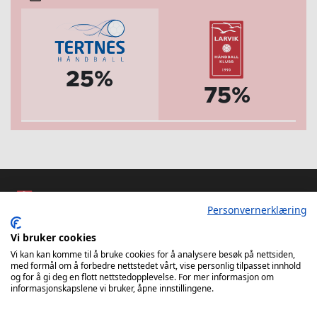
25%
75%
Personvernerklæring
Vi bruker cookies
Larvik Håndballklubb
Vi kan kan komme til å bruke cookies for å analysere besøk på nettsiden,
Hoffs gate 6
med formål om å forbedre nettstedet vårt, vise personlig tilpasset innhold
og for å gi deg en flott nettstedopplevelse. For mer informasjon om
org. nr. 971 141 786
informasjonskapslene vi bruker, åpne innstillingene.
3262 Larvik