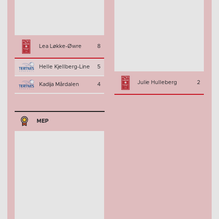
Lea Løkke-Øwre
8
Helle Kjellberg-Line
5
Julie Hulleberg
2
Kadija Mårdalen
4
MEP