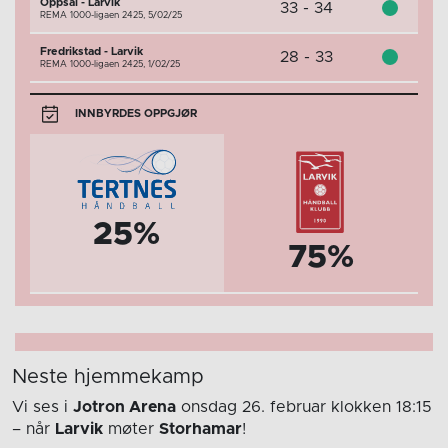
Oppsal - Larvik
33 - 34
REMA 1000-ligaen 2425,
5/02/25
Fredrikstad - Larvik
28 - 33
REMA 1000-ligaen 2425,
1/02/25
INNBYRDES OPPGJØR
25%
75%
Neste hjemmekamp
Vi ses i
Jotron Arena
onsdag 26. februar
klokken 18:15
– når
Larvik
møter
Storhamar
!