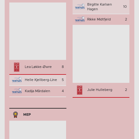
Birgitte Karlsen
10
Hagen
Rikke Midtfjeld
2
Lea Løkke-Øwre
8
Helle Kjellberg-Line
5
Julie Hulleberg
2
Kadija Mårdalen
4
MEP