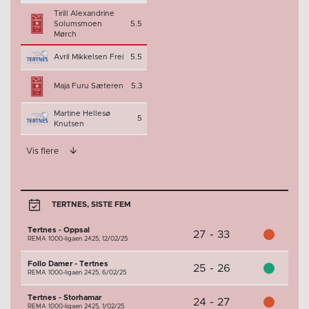
Tirill Alexandrine
Solumsmoen
5.5
Mørch
Avril Mikkelsen Frei
5.5
Maja Furu Sæteren
5.3
Martine Hellesø
5
Knutsen
Vis flere
TERTNES, SISTE FEM
Tertnes - Oppsal
27 - 33
REMA 1000-ligaen 2425,
12/02/25
Follo Damer - Tertnes
25 - 26
REMA 1000-ligaen 2425,
6/02/25
Tertnes - Storhamar
24 - 27
REMA 1000-ligaen 2425,
1/02/25