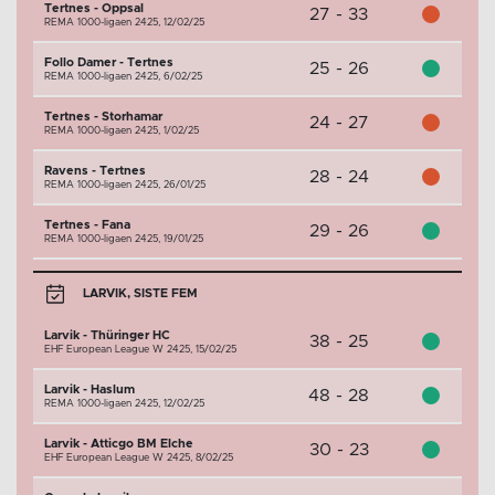
Tertnes - Oppsal
27 - 33
REMA 1000-ligaen 2425,
12/02/25
Follo Damer - Tertnes
25 - 26
REMA 1000-ligaen 2425,
6/02/25
Tertnes - Storhamar
24 - 27
REMA 1000-ligaen 2425,
1/02/25
Ravens - Tertnes
28 - 24
REMA 1000-ligaen 2425,
26/01/25
Tertnes - Fana
29 - 26
REMA 1000-ligaen 2425,
19/01/25
LARVIK, SISTE FEM
Larvik - Thüringer HC
38 - 25
EHF European League W 2425,
15/02/25
Larvik - Haslum
48 - 28
REMA 1000-ligaen 2425,
12/02/25
Larvik - Atticgo BM Elche
30 - 23
EHF European League W 2425,
8/02/25