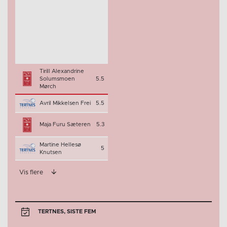
Tirill Alexandrine
Solumsmoen
5.5
Mørch
Avril Mikkelsen Frei
5.5
Maja Furu Sæteren
5.3
Martine Hellesø
5
Knutsen
Vis flere
TERTNES, SISTE FEM