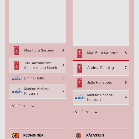
Maja Furu Sæteren
8
Maja Furu Sæteren
8
Tirill Alexandrine
8
Solumsmoen Mørch
Andrea Rønning
7
Emma Holtet
7
Julie Hulleberg
5
Martine Hellesø
6
Knutsen
Martine Hellesø
4
Knutsen
Vis flere
Vis flere
REDNINGER
RÅTASSEN