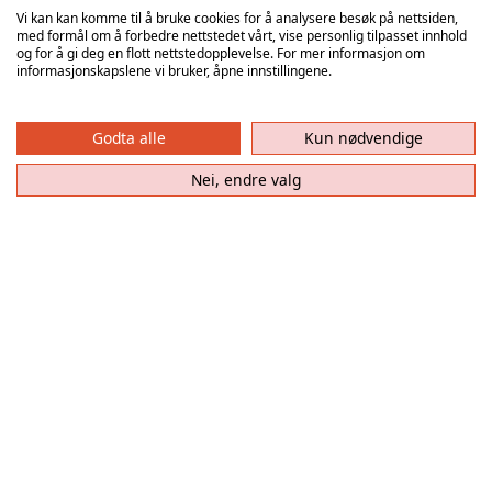
Vi kan kan komme til å bruke cookies for å analysere besøk på nettsiden,
med formål om å forbedre nettstedet vårt, vise personlig tilpasset innhold
MÅL
ASSISTS
og for å gi deg en flott nettstedopplevelse. For mer informasjon om
informasjonskapslene vi bruker, åpne innstillingene.
Godta alle
Kun nødvendige
Nei, endre valg
Guro Ramberg
9
Maja Furu Sæteren
8
Maja Furu Sæteren
8
Andrea Rønning
6
Sofie Fosnæss
6
Mari Kirkeby
Hanssen
3
Stensrud
Tirill Alexandrine
6
Veslemøy Marie
Solumsmoen Mørch
3
Mehus