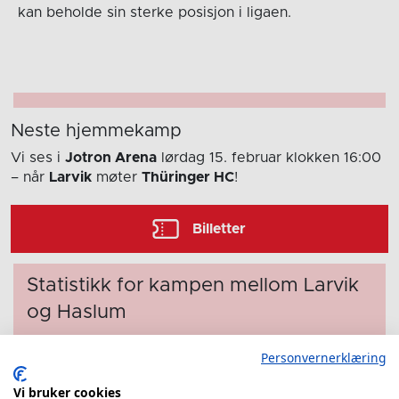
kan beholde sin sterke posisjon i ligaen.
Neste hjemmekamp
Vi ses i
Jotron Arena
lørdag 15. februar
klokken 16:00
– når
Larvik
møter
Thüringer HC
!
Billetter
Statistikk for kampen mellom Larvik
og Haslum
Etter kampen gir vi deg en oversikt over hvordan
Personvernerklæring
spillerne presterte i kampen mellom Larvik og
Haslum.
Vi bruker cookies