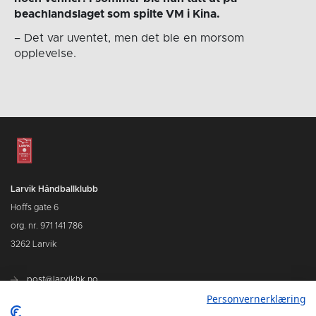
beachlandslaget som spilte VM i Kina.
– Det var uventet, men det ble en morsom
opplevelse.
Larvik Håndballklubb
Hoffs gate 6
org. nr. 971 141 786
3262 Larvik
post@larvikhk.no
Personvernerklæring
larvikhk.no