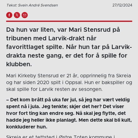
Tekst: Svein André Svendsen
27/12/2024
Da hun var liten, var Mari Stensrud på
tribunen med Larvik-drakt når
favorittlaget spilte. Når hun tar på Larvik-
drakta neste gang, er det for å spille for
klubben.
Mari Kirkeby Stensrud er 21 år, opprinnelig fra Skreia
og har siden 2020 spilt i Oppsal. Hun er bakspiller og
skal spille for Larvik resten av sesongen.
– Det kom brått på uka før jul, så jeg har vært veldig
spent nå i jula. Jeg tenkte; skjer det her? Det viser
hvor fort ting kan endre seg. Nå skal jeg flytte, det
hadde jeg heller ikke planlagt. Men dette skal bli kult,
konkluderer hun.
Skreia er et tettsted i Østre Toten kommune i