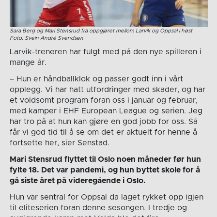
Sara Berg og Mari Stensrud fra oppgjøret mellom Larvik og Oppsal i høst.
Foto: Svein André Svendsen
Larvik-treneren har fulgt med på den nye spilleren i
mange år.
– Hun er håndballklok og passer godt inn i vårt
opplegg. Vi har hatt utfordringer med skader, og har
et voldsomt program foran oss i januar og februar,
med kamper i EHF European League og serien. Jeg
har tro på at hun kan gjøre en god jobb for oss. Så
får vi god tid til å se om det er aktuelt for henne å
fortsette her, sier Senstad.
Mari Stensrud flyttet til Oslo noen måneder før hun
fylte 18. Det var pandemi, og hun byttet skole for å
gå siste året på videregående i Oslo.
Hun var sentral for Oppsal da laget rykket opp igjen
til eliteserien foran denne sesongen. I tredje og