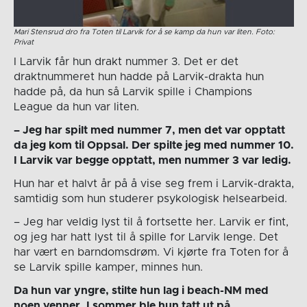
Mari Stensrud dro fra Toten til Larvik for å se kamp da hun var liten. Foto:
Privat
I Larvik får hun drakt nummer 3. Det er det
draktnummeret hun hadde på Larvik-drakta hun
hadde på, da hun så Larvik spille i Champions
League da hun var liten.
– Jeg har spilt med nummer 7, men det var opptatt
da jeg kom til Oppsal. Der spilte jeg med nummer 10.
I Larvik var begge opptatt, men nummer 3 var ledig.
Hun har et halvt år på å vise seg frem i Larvik-drakta,
samtidig som hun studerer psykologisk helsearbeid.
– Jeg har veldig lyst til å fortsette her. Larvik er fint,
og jeg har hatt lyst til å spille for Larvik lenge. Det
har vært en barndomsdrøm. Vi kjørte fra Toten for å
se Larvik spille kamper, minnes hun.
Da hun var yngre, stilte hun lag i beach-NM med
noen venner. I sommer ble hun tatt ut på