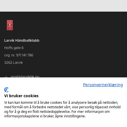
Larvik Håndballklubb
Hoffs gate 6
org. nr. 971 141 786
3262 Larvik
post@larvikhk.no
Personvernerklæring
larvikhk.no
Vi bruker cookies
Vi kan kan komme til å bruke cookies for å analysere besøk på nettsiden,
med formål om å forbedre nettstedet vårt, vise personlig tilpasset innhold
og for å gi deg en flott nettstedopplevelse. For mer informasjon om
informasjonskapslene vi bruker, åpne innstillingene.