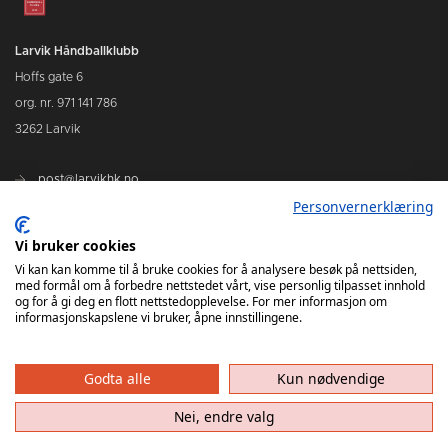
Larvik Håndballklubb
Hoffs gate 6
org. nr. 971 141 786
3262 Larvik
post@larvikhk.no
Personvernerklæring
larvikhk.no
Vi bruker cookies
Vi kan kan komme til å bruke cookies for å analysere besøk på nettsiden,
med formål om å forbedre nettstedet vårt, vise personlig tilpasset innhold
og for å gi deg en flott nettstedopplevelse. For mer informasjon om
informasjonskapslene vi bruker, åpne innstillingene.
Godta alle
Kun nødvendige
Nei, endre valg