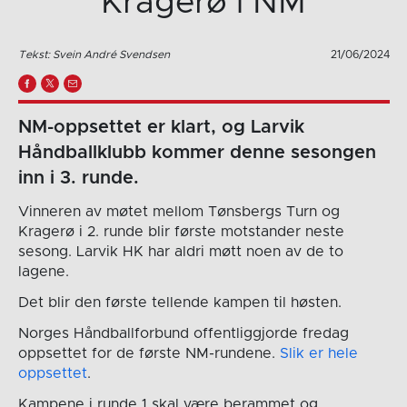
Kragerø i NM
Tekst: Svein André Svendsen
21/06/2024
NM-oppsettet er klart, og Larvik
Håndballklubb kommer denne sesongen
inn i 3. runde.
Vinneren av møtet mellom Tønsbergs Turn og
Kragerø i 2. runde blir første motstander neste
sesong. Larvik HK har aldri møtt noen av de to
lagene.
Det blir den første tellende kampen til høsten.
Norges Håndballforbund offentliggjorde fredag
oppsettet for de første NM-rundene.
Slik er hele
oppsettet
.
Kampene i runde 1 skal være berammet og