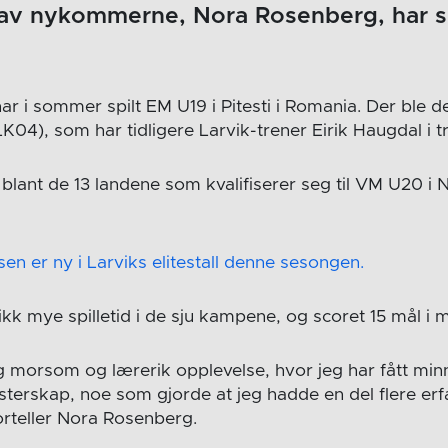
n av nykommerne, Nora Rosenberg, har s
 i sommer spilt EM U19 i Pitesti i Romania. Der ble det
LK04), som har tidligere Larvik-trener Eirik Haugdal i 
lant de 13 landene som kvalifiserer seg til VM U20 i
sen er ny i Larviks elitestall denne sesongen.
kk mye spilletid i de sju kampene, og scoret 15 mål i 
g morsom og lærerik opplevelse, hvor jeg har fått minne
sterskap, noe som gjorde at jeg hadde en del flere erf
orteller Nora Rosenberg.