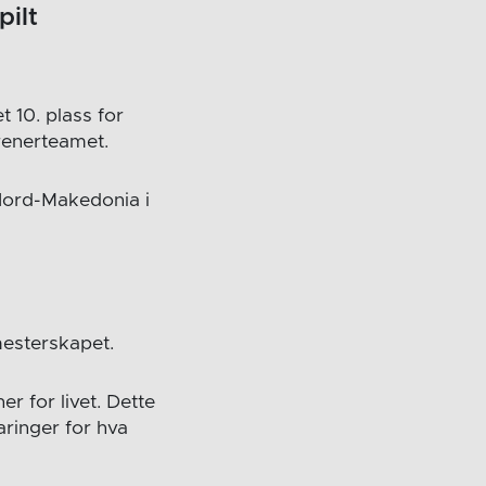
pilt
 10. plass for
trenerteamet.
 Nord-Makedonia i
mesterskapet.
r for livet. Dette
aringer for hva