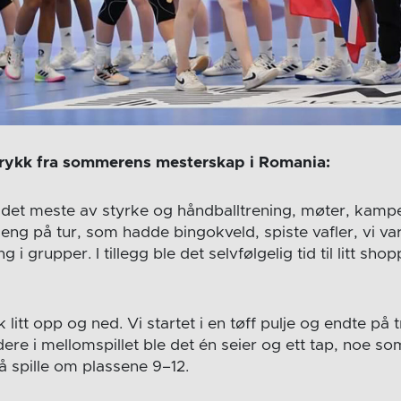
trykk fra sommerens mesterskap i Romania:
det meste av styrke og håndballtrening, møter, kamper
gjeng på tur, som hadde bingokveld, spiste vafler, vi va
 i grupper. I tillegg ble det selvfølgelig tid til litt sh
 litt opp og ned. Vi startet i en tøff pulje og endte på 
re i mellomspillet ble det én seier og ett tap, noe som
l å spille om plassene 9–12.