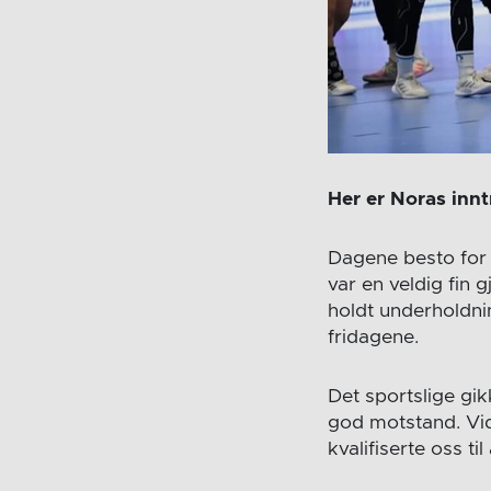
Her er Noras inn
Dagene besto for 
var en veldig fin 
holdt underholdning
fridagene.
Det sportslige gikk
god motstand. Vide
kvalifiserte oss ti