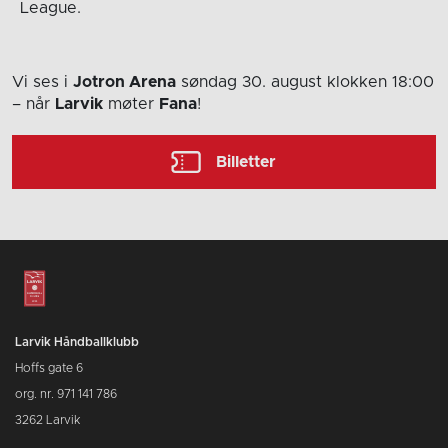
League.
Vi ses i
Jotron Arena
søndag 30. august
klokken 18:00
– når
Larvik
møter
Fana
!
Billetter
Larvik Håndballklubb
Hoffs gate 6
org. nr. 971 141 786
3262 Larvik