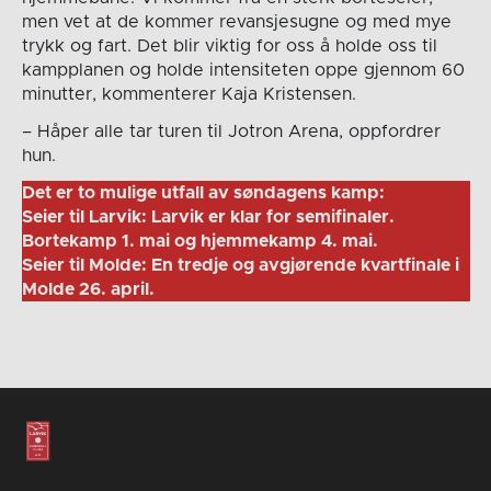
men vet at de kommer revansjesugne og med mye
trykk og fart. Det blir viktig for oss å holde oss til
kampplanen og holde intensiteten oppe gjennom 60
minutter, kommenterer Kaja Kristensen.
– Håper alle tar turen til Jotron Arena, oppfordrer
hun.
Det er to mulige utfall av søndagens kamp:
Seier til Larvik: Larvik er klar for semifinaler.
Bortekamp 1. mai og hjemmekamp 4. mai.
Seier til Molde: En tredje og avgjørende kvartfinale i
Molde 26. april.