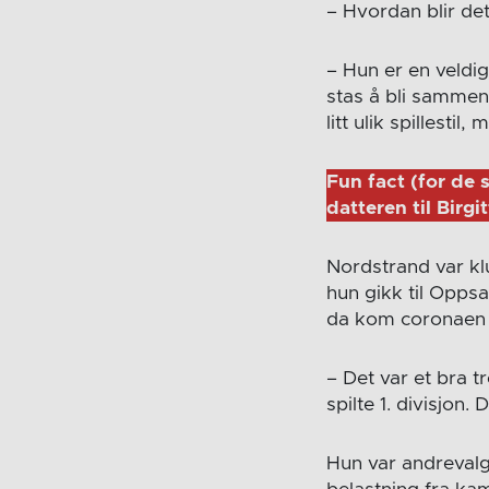
– Hvordan blir de
– Hun er en veldig
stas å bli sammenl
litt ulik spillesti
Fun fact (for de 
datteren til Birg
Nordstrand var klu
hun gikk til Opps
da kom coronaen o
– Det var et bra t
spilte 1. divisjon. 
Hun var andrevalg