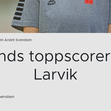
vein André Svendsen
nds toppscorer 
Larvik
Svendsen