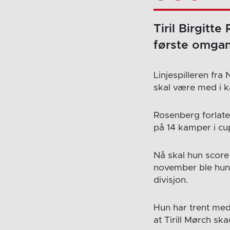
Tiril Birgitt
første omgan
Linjespilleren fra
skal være med i 
Rosenberg forlate
på 14 kamper i cu
Nå skal hun score 
november ble hun 
divisjon.
Hun har trent med
at Tirill Mørch sk