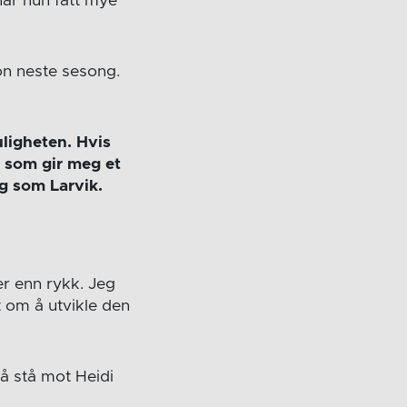
har hun fått mye
jon neste sesong.
ligheten. Hvis
er som gir meg et
ag som Larvik.
rer enn rykk. Jeg
t om å utvikle den
 å stå mot Heidi