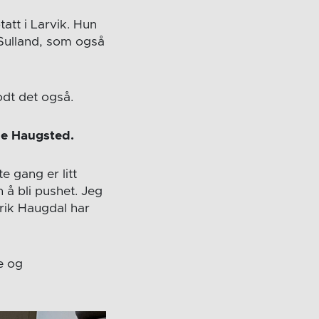
tt i Larvik. Hun
 Sulland, som også
godt det også.
ne Haugsted.
e gang er litt
 å bli pushet. Jeg
rik Haugdal har
e og