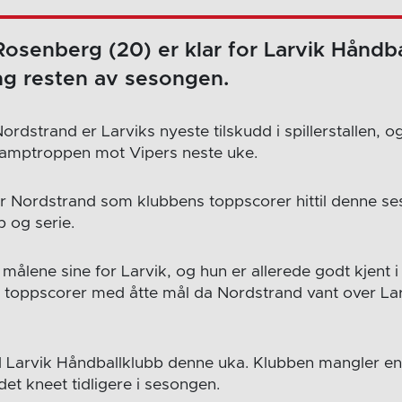
e Rosenberg (20) er klar for Larvik Håndba
g resten av sesongen.
 Nordstrand er Larviks nyeste tilskudd i spillerstallen, o
kamptroppen mot Vipers neste uke.
r Nordstrand som klubbens toppscorer hittil denne s
p og serie.
målene sine for Larvik, og hun er allerede godt kjent i
toppscorer med åtte mål da Nordstrand vant over Larv
 Larvik Håndballklubb denne uka. Klubben mangler en li
adet kneet tidligere i sesongen.