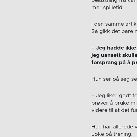
belastning fra ka
mer spilletid.
I den samme artikk
Så gikk det bare no
– Jeg hadde ikke
jeg uansett skull
forsprang på å pr
Hun ser på seg sel
– Jeg liker godt f
prøver å bruke min
videre til at det fu
Hun har allerede v
Løke på trening.