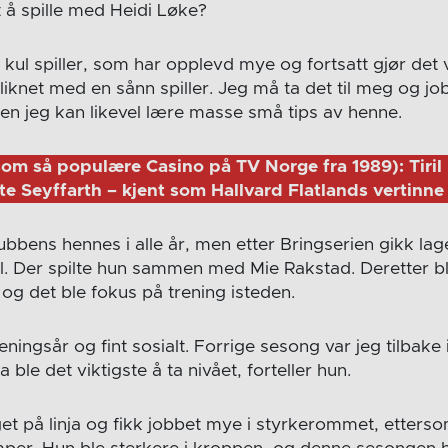
t å spille med Heidi Løke?
 kul spiller, som har opplevd mye og fortsatt gjør det 
iknet med en sånn spiller. Jeg må ta det til meg og jo
l, men jeg kan likevel lære masse små tips av henne.
som så populære Casino på TV Norge fra 1989): Tiril B
itte Seyffarth – kjent som Hallvard Flatlands vertinne
bbens hennes i alle år, men etter Bringserien gikk lag
al. Der spilte hun sammen med Mie Rakstad. Deretter b
g det ble fokus på trening isteden.
reningsår og fint sosialt. Forrige sesong var jeg tilbak
Da ble det viktigste å ta nivået, forteller hun.
et på linja og fikk jobbet mye i styrkerommet, etterso