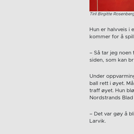
Tiril Birgitte Rosenber
Hun er halvveis i 
kommer for å spil
– Så tar jeg noen 
siden, som kan bryt
Under oppvarming
ball rett i øyet. 
traff øyet. Hun bl
Nordstrands Blad 
– Det var gøy å b
Larvik.