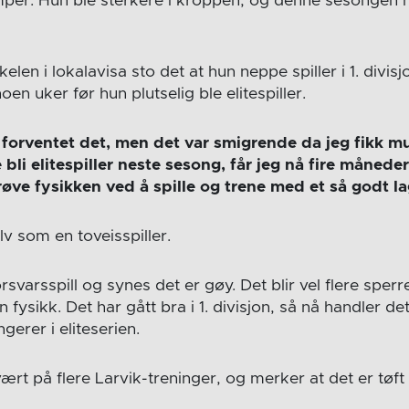
mper. Hun ble sterkere i kroppen, og denne sesongen 
elen i lokalavisa sto det at hun neppe spiller i 1. divis
en uker før hun plutselig ble elitespiller.
 forventet det, men det var smigrende da jeg fikk mu
e bli elitespiller neste sesong, får jeg nå fire måned
øve fysikken ved å spille og trene med et så godt l
v som en toveisspiller.
orsvarsspill og synes det er gøy. Det blir vel flere sper
 fysikk. Det har gått bra i 1. divisjon, så nå handler de
ngerer i eliteserien.
ært på flere Larvik-treninger, og merker at det er tøft