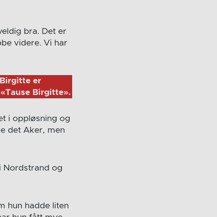
veldig bra. Det er
bbe videre. Vi har
irgitte er
 «Tause Birgitte».
et i oppløsning og
le det Aker, men
e i Nordstrand og
m hun hadde liten