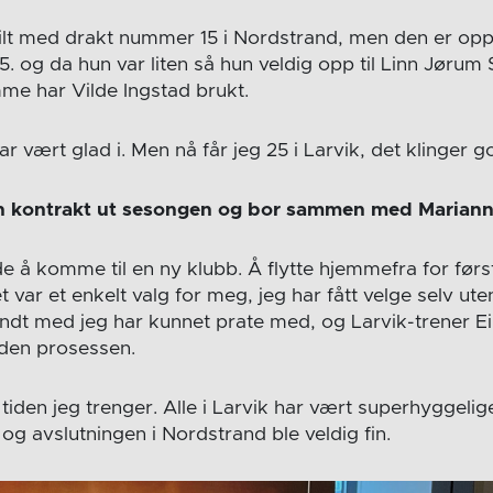
lt med drakt nummer 15 i Nordstrand, men den er oppta
. og da hun var liten så hun veldig opp til Linn Jørum
me har Vilde Ingstad brukt.
 har vært glad i. Men nå får jeg 25 i Larvik, det klinger 
un kontrakt ut sesongen og bor sammen med Marian
 å komme til en ny klubb. Å flytte hjemmefra for først
var et enkelt valg for meg, jeg har fått velge selv uten
ndt med jeg har kunnet prate med, og Larvik-trener Ei
i den prosessen.
 tiden jeg trenger. Alle i Larvik har vært superhyggelig
 avslutningen i Nordstrand ble veldig fin.