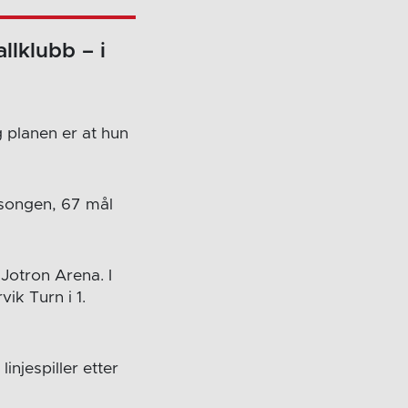
llklubb – i
g planen er at hun
esongen, 67 mål
 Jotron Arena. I
ik Turn i 1.
njespiller etter