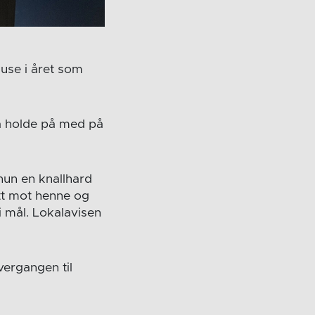
ause i året som
e å holde på med på
un en knallhard
utt mot henne og
ti mål. Lokalavisen
vergangen til