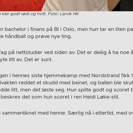
g kler godt rødt og hvitt. Foto: Larvik HK
en bachelor i finans på BI i Oslo, men hun tar en liten p
le håndball og prøve nye ting.
fag på nettstudier ved siden av. Det er deilig å ha no
e litt av. Det er sunt.
en i hennes siste hjemmekamp med Nordstrand fikk h
Målvakten reddet et skudd med beinet, og ballen ble sk
ødde litt, men det løste seg. Hun spilte godt og scoret 
beskrev det som hun scoret i ren Heidi Løke-stil.
li sammenliknet med henne. Særlig nå i ettertid, med o