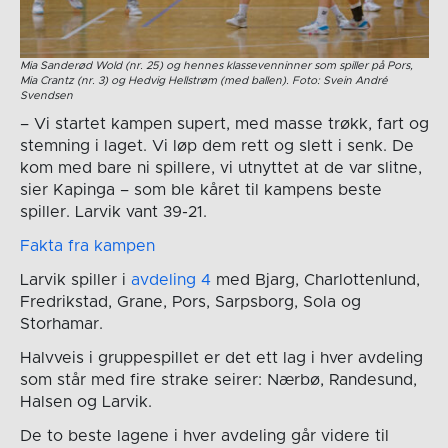
Mia Sanderød Wold (nr. 25) og hennes klassevenninner som spiller på Pors,
Mia Crantz (nr. 3) og Hedvig Hellstrøm (med ballen). Foto: Svein André
Svendsen
– Vi startet kampen supert, med masse trøkk, fart og
stemning i laget. Vi løp dem rett og slett i senk. De
kom med bare ni spillere, vi utnyttet at de var slitne,
sier Kapinga – som ble kåret til kampens beste
spiller. Larvik vant 39-21.
Fakta fra kampen
Larvik spiller i
avdeling 4
med Bjarg, Charlottenlund,
Fredrikstad, Grane, Pors, Sarpsborg, Sola og
Storhamar.
Halvveis i gruppespillet er det ett lag i hver avdeling
som står med fire strake seirer: Nærbø, Randesund,
Halsen og Larvik.
De to beste lagene i hver avdeling går videre til