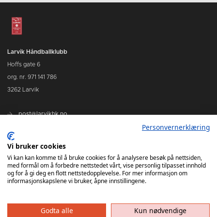
Larvik Håndballklubb
Hoffs gate 6
org. nr. 971 141 786
3262 Larvik
post@larvikhk.no
Personvernerklæring
larvikhk.no
Vi bruker cookies
Vi kan kan komme til å bruke cookies for å analysere besøk på nettsiden,
med formål om å forbedre nettstedet vårt, vise personlig tilpasset innhold
og for å gi deg en flott nettstedopplevelse. For mer informasjon om
informasjonskapslene vi bruker, åpne innstillingene.
Godta alle
Kun nødvendige