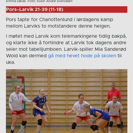
Emma Døvle. Foto: Svein André Svendsen
Pors–Larvik 21-39 (11-18)
Pors tapte for Charlottenlund i lørdagens kamp
mellom Larviks to motstandere denne helgen.
I møtet med Larvik kom telemarkingene tidlig bakpå,
og klarte ikke å forhindre at Larvik tok dagens andre
seier mot tabelljumboen. Larvik-spiller Mia Sanderød
Wold kan dermed
gå med hevet hode på skolen
til
uka.