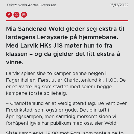
Tekst: Svein André Svendsen
15/12/2022
Mia Sanderød Wold gleder seg ekstra til
lørdagens Lerøyserie på hjemmebane.
Med Larvik HKs J18 møter hun to fra
klassen – og da gjelder det litt ekstra å
vinne.
Larvik spiller sine to kamper denne helgen i
Fagerlihallen. Først ut er Charlottenlund kl. 11.00. De
er et av tre lag som startet med seier i begge
kampene første spillehelg.
– Charlottenlund er et veldig sterkt lag. De vant over
Fredrikstad, som også er gode. Det blir tøft i
åpningskampen, men samtidig morsomt siden vi
forhåpentligvis har publikum med oss, sier Wold.
Siste kamp er kl. 19.00 mot Pors, som tapte sine to