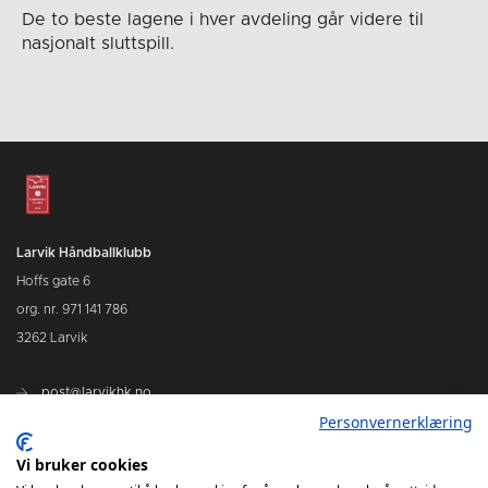
De to beste lagene i hver avdeling går videre til
nasjonalt sluttspill.
Larvik Håndballklubb
Hoffs gate 6
org. nr. 971 141 786
3262 Larvik
post@larvikhk.no
Personvernerklæring
larvikhk.no
Vi bruker cookies