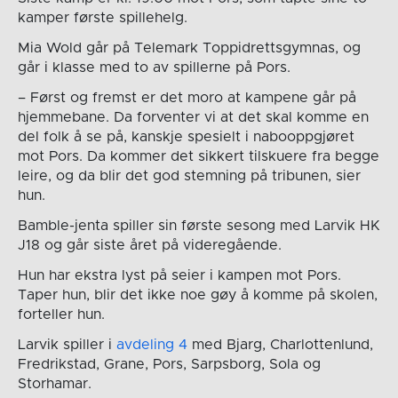
kamper første spillehelg.
Mia Wold går på Telemark Toppidrettsgymnas, og
går i klasse med to av spillerne på Pors.
– Først og fremst er det moro at kampene går på
hjemmebane. Da forventer vi at det skal komme en
del folk å se på, kanskje spesielt i nabooppgjøret
mot Pors. Da kommer det sikkert tilskuere fra begge
leire, og da blir det god stemning på tribunen, sier
hun.
Bamble-jenta spiller sin første sesong med Larvik HK
J18 og går siste året på videregående.
Hun har ekstra lyst på seier i kampen mot Pors.
Taper hun, blir det ikke noe gøy å komme på skolen,
forteller hun.
Larvik spiller i
avdeling 4
med Bjarg, Charlottenlund,
Fredrikstad, Grane, Pors, Sarpsborg, Sola og
Storhamar.