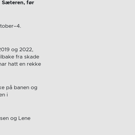
 Sæteren, før
ktober–4.
2019 og 2022,
ilbake fra skade
 har hatt en rekke
bake på banen og
en i
ssen og Lene