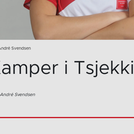
 André Svendsen
amper i Tsjekk
n André Svendsen