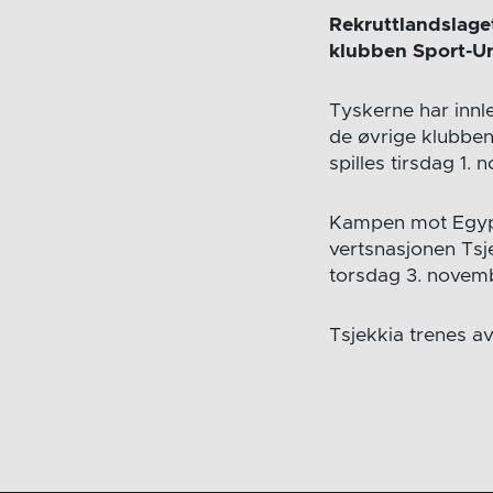
Rekruttlandslaget
klubben Sport-U
Tyskerne har innl
de øvrige klubbene
spilles tirsdag 1. 
Kampen mot Egypt 
vertsnasjonen Tsj
torsdag 3. novemb
Tsjekkia trenes av