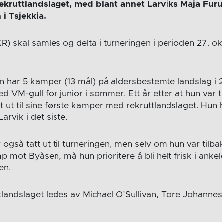
ekruttlandslaget, med blant annet Larviks Maja Furu
i Tsjekkia.
R) skal samles og delta i turneringen i perioden 27. o
 har 5 kamper (13 mål) på aldersbestemte landslag i 
 VM-gull for junior i sommer. Ett år etter at hun var t
att ut til sine første kamper med rekruttlandslaget. Hun
rvik i det siste.
 også tatt ut til turneringen, men selv om hun var til
mot Byåsen, må hun prioritere å bli helt frisk i ankel
en.
tlandslaget ledes av Michael O’Sullivan, Tore Johanne