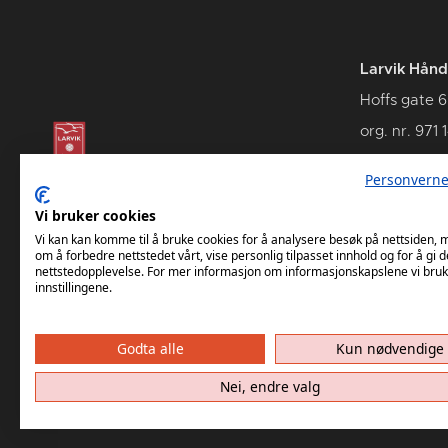
Larvik Hånd
Hoffs gate 6
org. nr. 971 
3262 Larvik
Personverne
Vi bruker cookies
Vi kan kan komme til å bruke cookies for å analysere besøk på nettsiden,
om å forbedre nettstedet vårt, vise personlig tilpasset innhold og for å gi d
nettstedopplevelse. For mer informasjon om informasjonskapslene vi bruk
innstillingene.
Godta alle
Kun nødvendige
Nei, endre valg