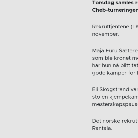
Torsdag samles r
Cheb-turneringen 
Rekruttjentene (LK
november.
Maja Furu Sæteren
som ble kronet med
har hun nå blitt t
gode kamper for La
Eli Skogstrand var
sto en kjempekamp 
mesterskapspaus
Det norske rekrut
Rantala.