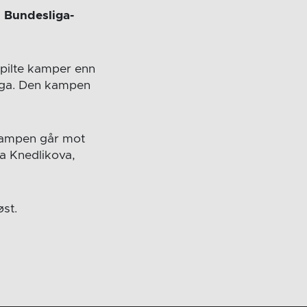
il Bundesliga-
spilte kamper enn
sliga. Den kampen
 kampen går mot
a Knedlikova,
øst.