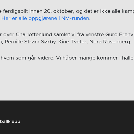
e ferdigspilt innen 20. oktober, og det er ikke alle ka
.
Her er alle oppgjørene i NM-runden
.
r over Charlottenlund samlet vi fra venstre Guro Frenv
n, Pernille Strøm Sørby, Kine Tveter, Nora Rosenberg.
e hvem som går videre. Vi håper mange kommer i hallen
ballklubb