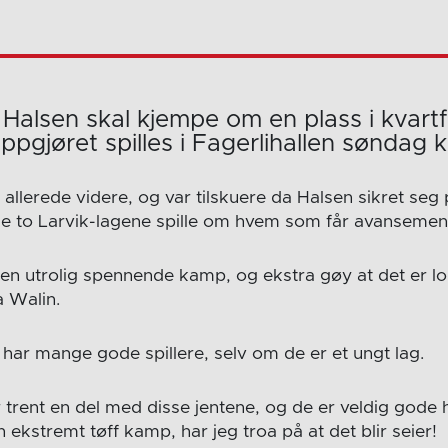
Halsen skal kjempe om en plass i kvartf
oppgjøret spilles i Fagerlihallen søndag kl
 allerede videre, og var tilskuere da Halsen sikret seg p
e to Larvik-lagene spille om hvem som får avansementet
r en utrolig spennende kamp, og ekstra gøy at det er lo
a Walin.
har mange gode spillere, selv om de er et ungt lag.
trent en del med disse jentene, og de er veldig gode h
n ekstremt tøff kamp, har jeg troa på at det blir seier!