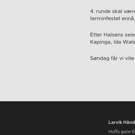
4. runde skal vær
terminfestet ennå
Etter Halsens seie
Kapinga, Ida Wali
Søndag får vi vit
Larvik Hånd
Hoffs gate 6