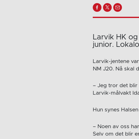
Larvik HK og 
junior. Lokal
Larvik-jentene var
NM J20. Nå skal d
– Jeg tror det bli
Larvik-målvakt Id
Hun synes Halsen 
– Noen av oss har 
Selv om det blir e