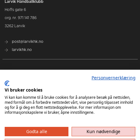
Larvik Håndballklubb
Hoffs gate 6
org. nr. 971 141 786
3262 Larvik
post@larvikhk.no
larvikhk.no
Personvernerklæring
Vi bruker cookies
Vi kan kan komme til å bruke cookies for å analysere besøk på nettsiden,
med formål om å forbedre nettstedet vårt, vise personlig tilpasset innhold
og for å gi deg en flott nettstedopplevelse. For mer informasjon om
informasjonskapslene vi bruker, åpne innstillingene.
Godta alle
Kun nødvendige