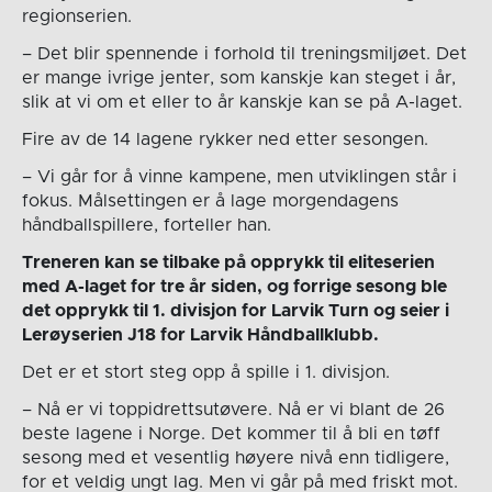
regionserien.
– Det blir spennende i forhold til treningsmiljøet. Det
er mange ivrige jenter, som kanskje kan steget i år,
slik at vi om et eller to år kanskje kan se på A-laget.
Fire av de 14 lagene rykker ned etter sesongen.
– Vi går for å vinne kampene, men utviklingen står i
fokus. Målsettingen er å lage morgendagens
håndballspillere, forteller han.
Treneren kan se tilbake på opprykk til eliteserien
med A-laget for tre år siden, og forrige sesong ble
det opprykk til 1. divisjon for Larvik Turn og seier i
Lerøyserien J18 for Larvik Håndballklubb.
Det er et stort steg opp å spille i 1. divisjon.
– Nå er vi toppidrettsutøvere. Nå er vi blant de 26
beste lagene i Norge. Det kommer til å bli en tøff
sesong med et vesentlig høyere nivå enn tidligere,
for et veldig ungt lag. Men vi går på med friskt mot.