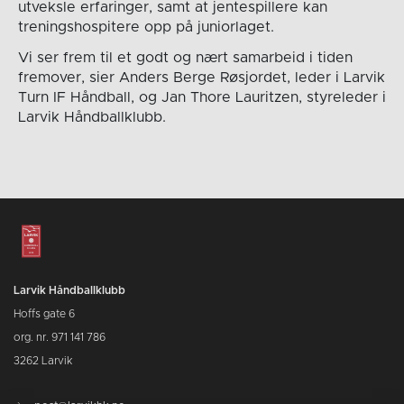
utveksle erfaringer, samt at jentespillere kan
treningshospitere opp på juniorlaget.
Vi ser frem til et godt og nært samarbeid i tiden
fremover, sier Anders Berge Røsjordet, leder i Larvik
Turn IF Håndball, og Jan Thore Lauritzen, styreleder i
Larvik Håndballklubb.
Larvik Håndballklubb
Hoffs gate 6
org. nr. 971 141 786
3262 Larvik