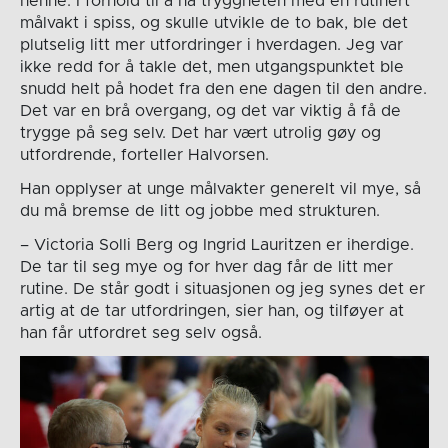
henne. I forhold til å ha tryggheten med en rutinert
målvakt i spiss, og skulle utvikle de to bak, ble det
plutselig litt mer utfordringer i hverdagen. Jeg var
ikke redd for å takle det, men utgangspunktet ble
snudd helt på hodet fra den ene dagen til den andre.
Det var en brå overgang, og det var viktig å få de
trygge på seg selv. Det har vært utrolig gøy og
utfordrende, forteller Halvorsen.
Han opplyser at unge målvakter generelt vil mye, så
du må bremse de litt og jobbe med strukturen.
– Victoria Solli Berg og Ingrid Lauritzen er iherdige.
De tar til seg mye og for hver dag får de litt mer
rutine. De står godt i situasjonen og jeg synes det er
artig at de tar utfordringen, sier han, og tilføyer at
han får utfordret seg selv også.