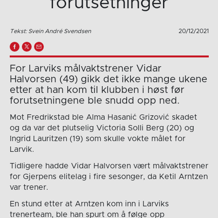
forutsetninger
Tekst: Svein André Svendsen
20/12/2021
For Larviks målvaktstrener Vidar
Halvorsen (49) gikk det ikke mange ukene
etter at han kom til klubben i høst før
forutsetningene ble snudd opp ned.
Mot Fredrikstad ble Alma Hasanić Grizović skadet
og da var det plutselig Victoria Solli Berg (20) og
Ingrid Lauritzen (19) som skulle vokte målet for
Larvik.
Tidligere hadde Vidar Halvorsen vært målvaktstrener
for Gjerpens elitelag i fire sesonger, da Ketil Arntzen
var trener.
En stund etter at Arntzen kom inn i Larviks
trenerteam, ble han spurt om å følge opp