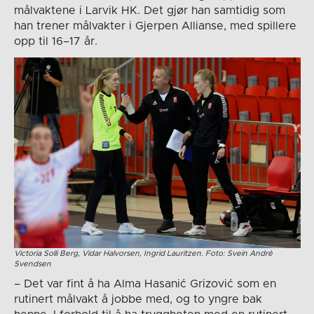
målvaktene i Larvik HK. Det gjør han samtidig som
han trener målvakter i Gjerpen Allianse, med spillere
opp til 16–17 år.
Victoria Solli Berg, Vidar Halvorsen, Ingrid Lauritzen. Foto: Svein André
Svendsen
– Det var fint å ha Alma Hasanić Grizović som en
rutinert målvakt å jobbe med, og to yngre bak