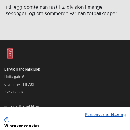
I tillegg dømte han fast i 2. divisjon i mange
sesonger, og om sommeren var han fotballkeeper.
Larvik Håndballklubb
Hoffs gate 6
org. nr. 971 141 786
3262 Larvik
post@larvikhk.no
Personvernerklæring
larvikhk.no
Vi bruker cookies