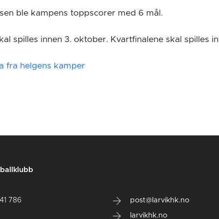
sen ble kampens toppscorer med 6 mål.
kal spilles innen 3. oktober. Kvartfinalene skal spilles 
ta fra helgens kamper
ballklubb
141 786
post@larvikhk.no
larvikhk.no