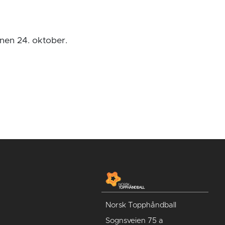
innen 24. oktober.
Norsk Topphåndball
Sognsveien 75 a