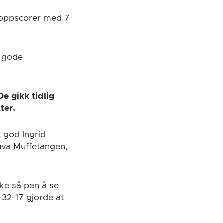
 toppscorer med 7
o gode
e gikk tidlig
tter.
 god Ingrid
uva Muffetangen,
kke så pen å se
 32-17 gjorde at