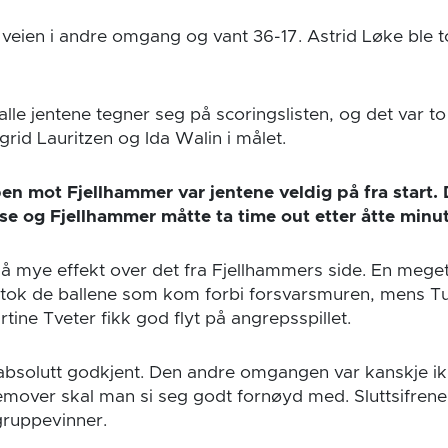
 veien i andre omgang og vant 36-17. Astrid Løke ble
 alle jentene tegner seg på scoringslisten, og det var t
grid Lauritzen og Ida Walin i målet.
n mot Fjellhammer var jentene veldig på fra start. D
lse og Fjellhammer måtte ta time out etter åtte minu
så mye effekt over det fra Fjellhammers side. En meget
 tok de ballene som kom forbi forsvarsmuren, mens T
tine Tveter fikk god flyt på angrepsspillet.
r absolutt godkjent. Den andre omgangen var kanskje i
emover skal man si seg godt fornøyd med. Sluttsifrene
gruppevinner.