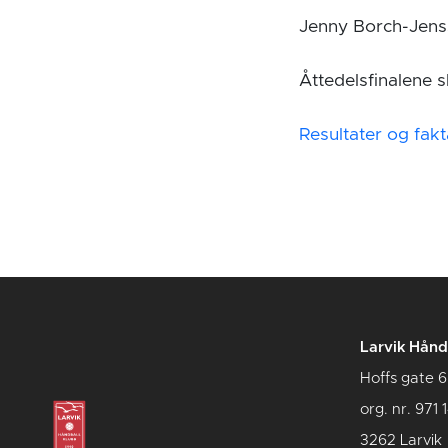
Jenny Borch-Jens
Åttedelsfinalene s
Resultater og fak
Larvik Hånd
Hoffs gate 6
org. nr. 971 
3262 Larvik