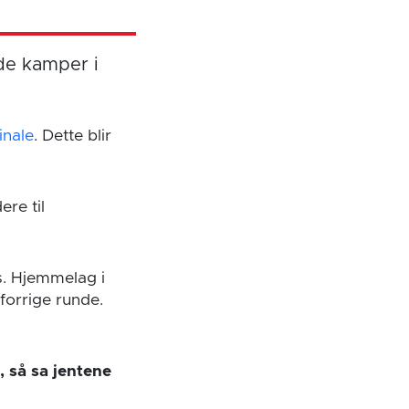
ide kamper i
inale
. Dette blir
ere til
s. Hjemmelag i
forrige runde.
 så sa jentene