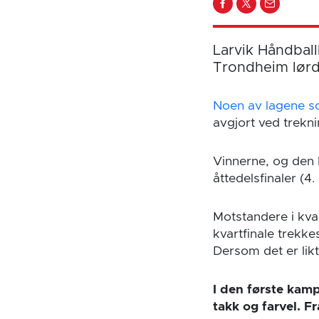
Larvik Håndball
Trondheim lørd
Noen av lagene som
avgjort ved trekni
Vinnerne, og den b
åttedelsfinaler (4.
Motstandere i kva
kvartfinale trekke
Dersom det er lik
I den første kam
takk og farvel. F