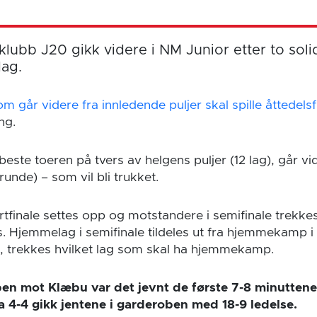
klubb J20 gikk videre i NM Junior etter to sol
ag.
 går videre fra innledende puljer skal spille åttedelsf
ng.
este toeren på tvers av helgens puljer (12 lag), går vid
 runde) – som vil bli trukket.
rtfinale settes opp og motstandere i semifinale trekke
s. Hjemmelag i semifinale tildeles ut fra hjemmekamp i 
t, trekkes hvilket lag som skal ha hjemmekamp.
pen mot Klæbu var det jevnt de første 7-8 minuttene,
ra 4-4 gikk jentene i garderoben med 18-9 ledelse.