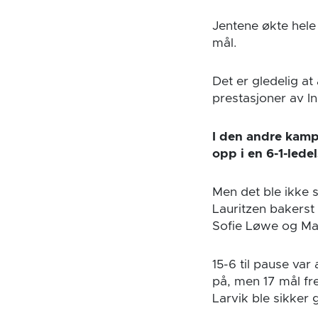
Jentene økte hele
mål.
Det er gledelig at
prestasjoner av In
I den andre kampe
opp i en 6-1-lede
Men det ble ikke 
Lauritzen bakerst
Sofie Løwe og Mar
15-6 til pause va
på, men 17 mål fr
Larvik ble sikker 