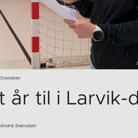
é Svendsen
 år til i Larvik
n André Svendsen