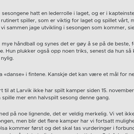
 sesongene hatt en lederrolle i laget, og er i kapteins
n rutinert spiller, som er viktig for laget og spillet vårt,
kal vi sammen jage utvikling i sesongen som kommer, sie
g mye håndball og synes det er gøy å se på de beste, 
. Hun plukker også opp noen triks, senest da hun 
nylig.
a «danse» i fintene. Kanskje det kan være et mål for 
 til at Larvik ikke har spilt kamper siden 15. november
spille mer enn halvspilt sesong denne gang.
med på noe lignende, det er veldig merkelig. Vi vet ikk
gen, men blir det flere kamper har vi fortsatt mulighet
elsa kommer først og det skal tas vurderinger i forbun