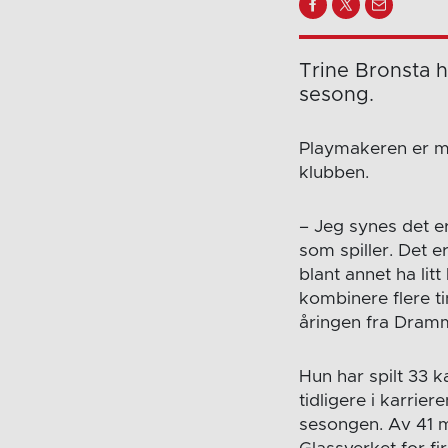
Trine Bronsta h
sesong.
Playmakeren er me
klubben.
– Jeg synes det e
som spiller. Det e
blant annet ha lit
kombinere flere ti
åringen fra Dram
Hun har spilt 33 k
tidligere i karri
sesongen. Av 41 m