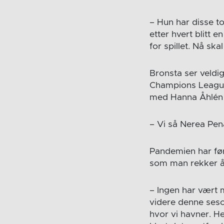
– Hun har disse to
etter hvert blitt e
for spillet. Nå s
Bronsta ser veldi
Champions League
med Hanna Åhlén 
– Vi så Nerea Pen
Pandemien har ført
som man rekker å 
– Ingen har vært 
videre denne seson
hvor vi havner. H