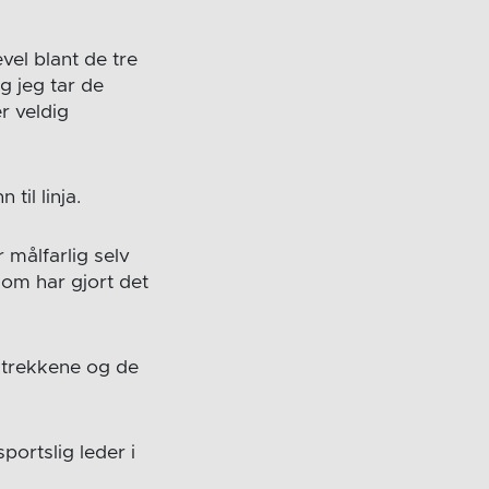
evel blant de tre
g jeg tar de
r veldig
til linja.
 målfarlig selv
som har gjort det
 trekkene og de
portslig leder i