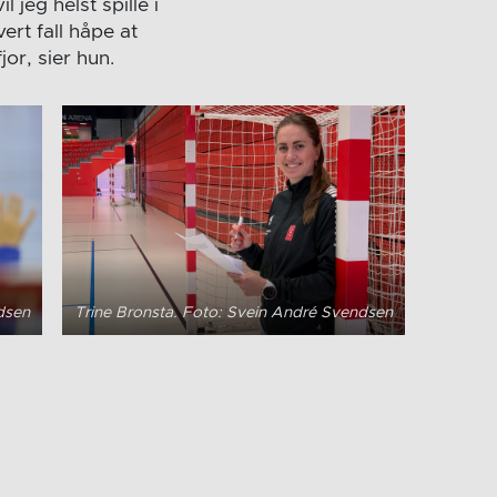
 jeg helst spille i
vert fall håpe at
or, sier hun.
dsen
Trine Bronsta. Foto: Svein André Svendsen