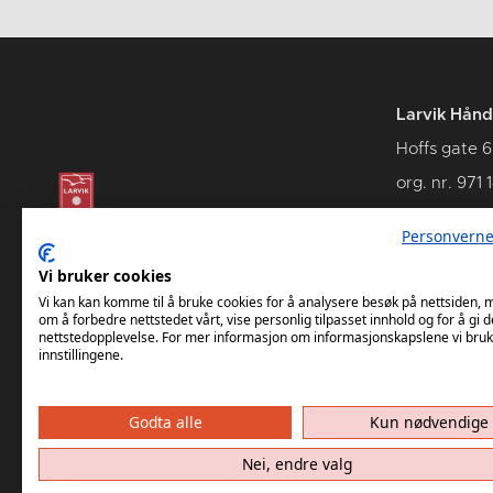
Larvik Hånd
Hoffs gate 6
org. nr. 971 
3262 Larvik
Personverne
Vi bruker cookies
Vi kan kan komme til å bruke cookies for å analysere besøk på nettsiden,
om å forbedre nettstedet vårt, vise personlig tilpasset innhold og for å gi d
nettstedopplevelse. For mer informasjon om informasjonskapslene vi bruk
innstillingene.
Godta alle
Kun nødvendige
Nei, endre valg