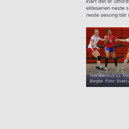
klart det er utford
eliteserien neste s
neste sesong blir 
Tirill Mørch (t.v.), T
Berglie. Foto: Svei