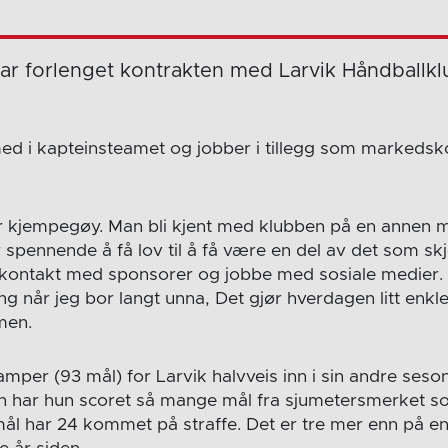
ar forlenget kontrakten med Larvik Håndballkl
d i kapteinsteamet og jobber i tillegg som markedsko
r kjempegøy. Man bli kjent med klubben på en annen 
r spennende å få lov til å få være en del av det som sk
t kontakt med sponsorer og jobbe med sosiale medier. D
ng når jeg bor langt unna, Det gjør hverdagen litt enkle
men.
amper (93 mål) for Larvik halvveis inn i sin andre seson
eren har hun scoret så mange mål fra sjumetersmerket 
ål har 24 kommet på straffe. Det er tre mer enn på en