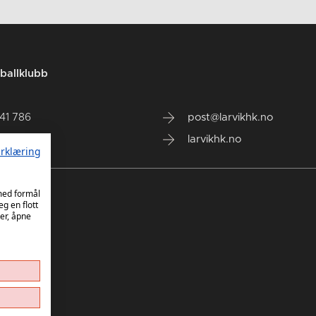
ballklubb
141 786
post@larvikhk.no
larvikhk.no
rklæring
 med formål
eg en flott
er, åpne