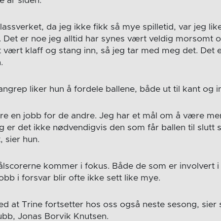
e år siden.
Glassverket, da jeg ikke fikk så mye spilletid, var jeg lik
 Det er noe jeg alltid har synes vært veldig morsomt o
et vært klaff og stang inn, så jeg tar med meg det. Det e
.
rep liker hun å fordele ballene, både ut til kant og inn 
øre en jobb for de andre. Jeg har et mål om å være mer
er det ikke nødvendigvis den som får ballen til slutt 
 sier hun.
lscorerne kommer i fokus. Både de som er involvert i
bb i forsvar blir ofte ikke sett like mye.
d at Trine fortsetter hos oss også neste sesong, sier s
ubb, Jonas Borvik Knutsen.