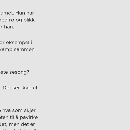
teamet. Hun har
 med ro og blikk
r han.
for eksempel i
så kamp sammen
neste sesong?
. Det ser ikke ut
e hva som skjer
en til å påvirke
det, men det er