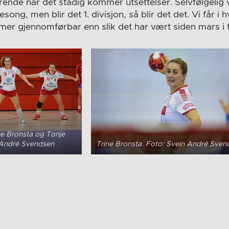
rende når det stadig kommer utsettelser. Selvfølgelig vil
esong, men blir det 1. divisjon, så blir det det. Vi får i h
mer gjennomførbar enn slik det har vært siden mars i fj
rine Bronsta og Tonje
n André Svendsen
Trine Bronsta. Foto: Svein André Sven