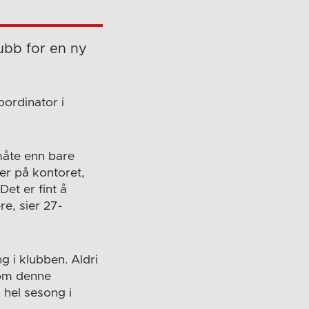
ubb for en ny
ordinator i
måte enn bare
jer på kontoret,
et er fint å
re, sier 27-
g i klubben. Aldri
som denne
 hel sesong i