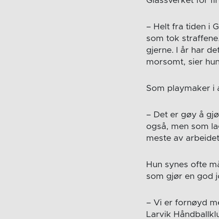
Glassverket for fir
– Helt fra tiden i 
som tok straffene.
gjerne. I år har d
morsomt, sier hun
Som playmaker i ang
– Det er gøy å gj
også, men som lag 
meste av arbeidet,
Hun synes ofte må
som gjør en god jo
– Vi er fornøyd me
Larvik Håndballkl