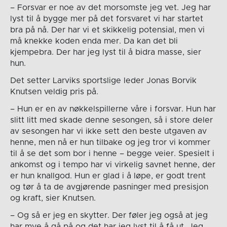
– Forsvar er noe av det morsomste jeg vet. Jeg har
lyst til å bygge mer på det forsvaret vi har startet
bra på nå. Der har vi et skikkelig potensial, men vi
må knekke koden enda mer. Da kan det bli
kjempebra. Der har jeg lyst til å bidra masse, sier
hun.
Det setter Larviks sportslige leder Jonas Borvik
Knutsen veldig pris på.
– Hun er en av nøkkelspillerne våre i forsvar. Hun har
slitt litt med skade denne sesongen, så i store deler
av sesongen har vi ikke sett den beste utgaven av
henne, men nå er hun tilbake og jeg tror vi kommer
til å se det som bor i henne – begge veier. Spesielt i
ankomst og i tempo har vi virkelig savnet henne, der
er hun knallgod. Hun er glad i å løpe, er godt trent
og tør å ta de avgjørende pasninger med presisjon
og kraft, sier Knutsen.
– Og så er jeg en skytter. Der føler jeg også at jeg
har mye å gå på og det har jeg lyst til å få ut. Jeg