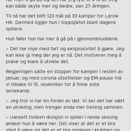
kan både skyte mer og bedre, sier 27-åringen.
Til nå har det blitt 123 mål på 33 kamper for Larvik
HK. Dermed ligger hun i toppsjiktet blant dagens
spillere.
Hun føler hun har mer å gå på i gjennombruddene.
– Det har mye med fart og eksplosivitet å gjøre. Jeg
kan ikke gi meg der jeg er nå. Det motiverer meg å
prøve og klare å utvikle det.
Regjeringen satte en stopper for kamper i resten av
januar, og med corona-utsettelser og EM-pause må
vi tilbake til 15. november for å finne siste
seriekamp.
– Jeg tror vi har en fordel av det. Vi ser det har vært
en utvikling, men trenger enda mer trening sammen.
– Uansett hvilken divisjon vi spiller i neste sesong
ønsker hun å være her. Det viser at det er et bra
sted å være og det er et bra opplegg i klubben og