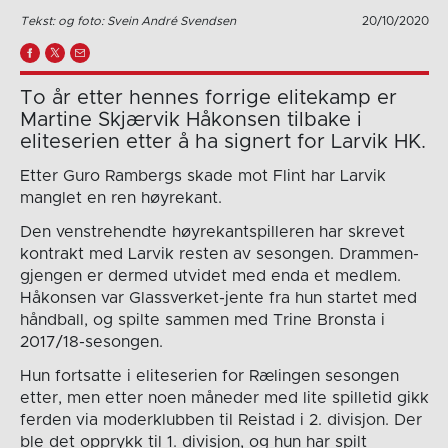
Tekst: og foto: Svein André Svendsen
20/10/2020
To år etter hennes forrige elitekamp er
Martine Skjærvik Håkonsen tilbake i
eliteserien etter å ha signert for Larvik HK.
Etter Guro Rambergs skade mot Flint har Larvik
manglet en ren høyrekant.
Den venstrehendte høyrekantspilleren har skrevet
kontrakt med Larvik resten av sesongen. Drammen-
gjengen er dermed utvidet med enda et medlem.
Håkonsen var Glassverket-jente fra hun startet med
håndball, og spilte sammen med Trine Bronsta i
2017/18-sesongen.
Hun fortsatte i eliteserien for Rælingen sesongen
etter, men etter noen måneder med lite spilletid gikk
ferden via moderklubben til Reistad i 2. divisjon. Der
ble det opprykk til 1. divisjon, og hun har spilt