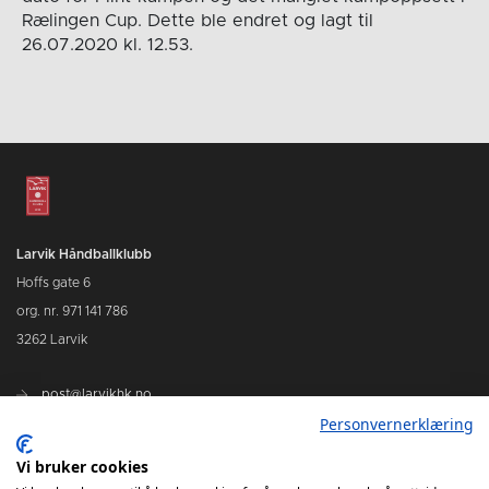
Rælingen Cup. Dette ble endret og lagt til
26.07.2020 kl. 12.53.
Larvik Håndballklubb
Hoffs gate 6
org. nr. 971 141 786
3262 Larvik
post@larvikhk.no
Personvernerklæring
larvikhk.no
Vi bruker cookies