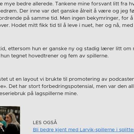
ke mye bedre allerede. Tankene mine forsvant litt fra h
edrøm. Der inne var det ganske ålreit å være og jeg fø
rdrende på samme tid. Men ingen bekymringer, for å fe
ver. Hodet mitt fikk tid til å leve i nuet, her og nå, me
 tid, ettersom hun er ganske ny og stadig lærer litt om
 hun tegnet hovedtrener og fem av spillerne.
stet ut en layout vi brukte til promotering av podcaste
». Det har stort forbedringspotensial, men var den all
eseriebruk på lagspillerne mine.
LES OGSÅ
Bli bedre kjent med Larvik-spillerne i splitt