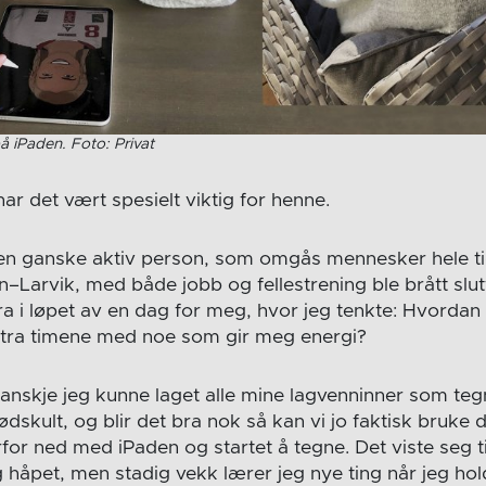
å iPaden. Foto: Privat
ar det vært spesielt viktig for henne.
t en ganske aktiv person, som omgås mennesker hele ti
–Larvik, med både jobb og fellestrening ble brått slut
a i løpet av en dag for meg, hvor jeg tenkte: Hvordan s
ekstra timene med noe som gir meg energi?
anskje jeg kunne laget alle mine lagvenninner som teg
skult, og blir det bra nok så kan vi jo faktisk bruke d
or ned med iPaden og startet å tegne. Det viste seg ti
g håpet, men stadig vekk lærer jeg nye ting når jeg hol