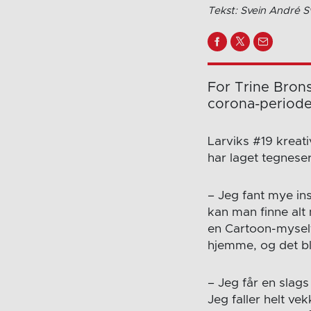
Tekst: Svein André 
For Trine Bronst
corona-periode
Larviks #19 kreativ
har laget tegneser
– Jeg fant mye ins
kan man finne alt 
en Cartoon-myself-
hjemme, og det ble 
– Jeg får en slags
Jeg faller helt ve