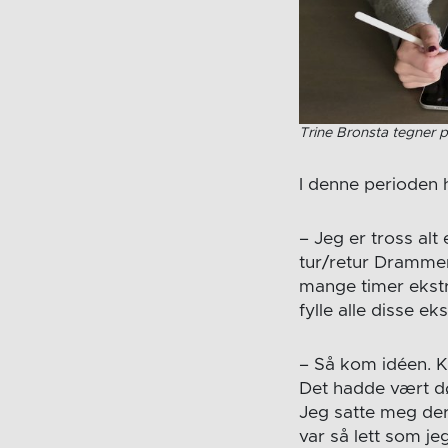
Trine Bronsta tegner p
I denne perioden h
– Jeg er tross al
tur/retur Drammen
mange timer ekstr
fylle alle disse 
– Så kom idéen. K
Det hadde vært død
Jeg satte meg derf
var så lett som je