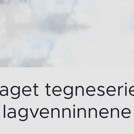
laget tegneseri
lagvenninnene