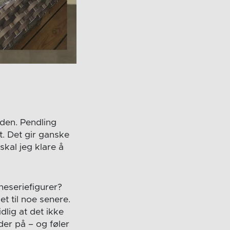
den. Pendling
t. Det gir ganske
kal jeg klare å
neseriefigurer?
et til noe senere.
dlig at det ikke
der på – og føler