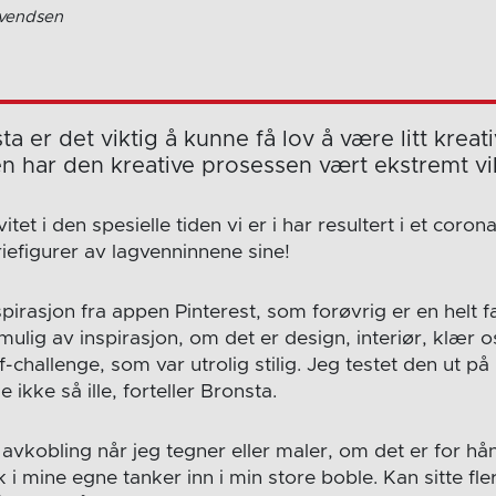
Svendsen
a er det viktig å kunne få lov å være litt kreati
n har den kreative prosessen vært ekstremt vik
itet i den spesielle tiden vi er i har resultert i et coron
iefigurer av lagvenninnene sine!
pirasjon fra appen Pinterest, som forøvrig er en helt f
mulig av inspirasjon, om det er design, interiør, klær 
challenge, som var utrolig stilig. Jeg testet den ut på
ikke så ille, forteller Bronsta.
 avkobling når jeg tegner eller maler, om det er for hånd
kk i mine egne tanker inn i min store boble. Kan sitte fl