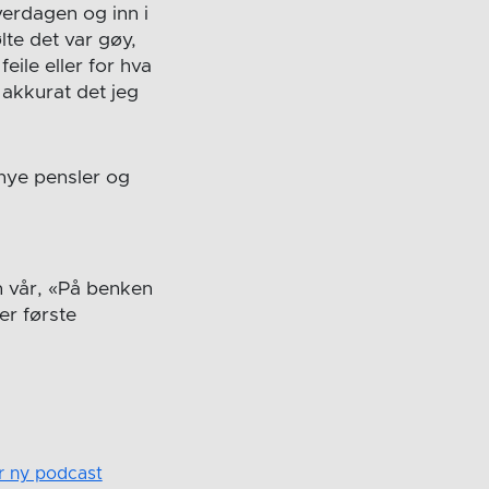
verdagen og inn i
lte det var gøy,
ile eller for hva
d akkurat det jeg
 nye pensler og
n vår, «På benken
er første
er ny podcast