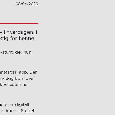
08/04/2020
v i hverdagen. I
tig for henne.
a-stunt, der hun
antastisk app. Der
osv. Jeg kom over
 kjæresten her
 eller digitalt.
ere timer … Så det