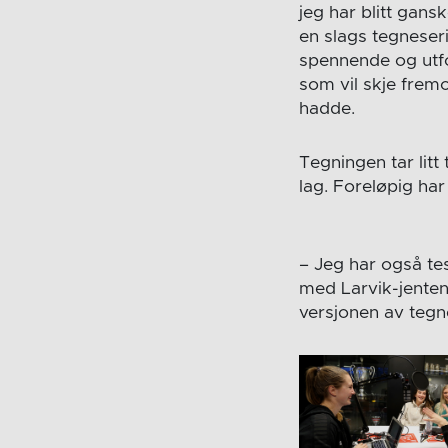
jeg har blitt gans
en slags tegneseri
spennende og utfo
som vil skje fremo
hadde.
Tegningen tar litt
lag. Foreløpig har
– Jeg har også te
med Larvik-jentene
versjonen av tegn