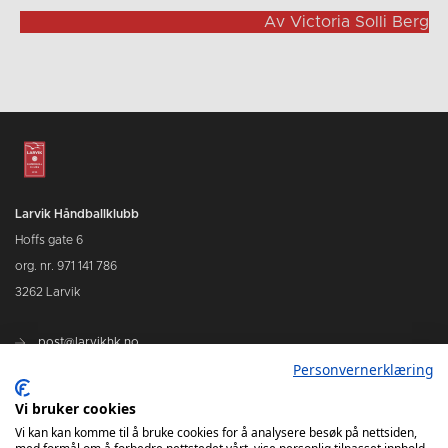
Av Victoria Solli Berg
Larvik Håndballklubb
Hoffs gate 6
org. nr. 971 141 786
3262 Larvik
post@larvikhk.no
Personvernerklæring
larvikhk.no
Vi bruker cookies
Vi kan kan komme til å bruke cookies for å analysere besøk på nettsiden,