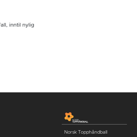
l, inntil nylig
Norsk Topphåndball