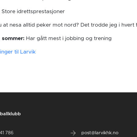
:
Store idrettsprestasjoner
 at nesa alltid peker mot nord? Det trodde jeg i hvert fal
 i sommer:
Har gått mest i jobbing og trening
linger til Larvik
ballklubb
141 786
post@larvikhk.no