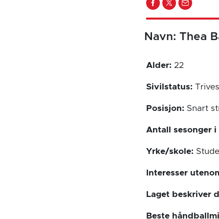
Navn: Thea B
Alder:
22
Sivilstatus:
Trives
Posisjon:
Snart st
Antall sesonger i
Yrke/skole:
Studer
Interesser uteno
Laget beskriver 
Beste håndballm