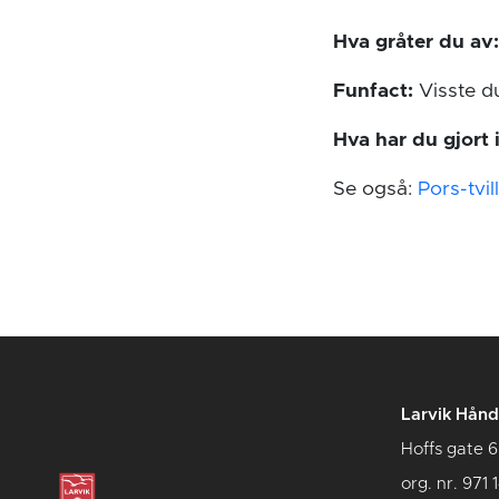
Hva gråter du av
Funfact:
Visste du
Hva har du gjort
Se også:
Pors-tvil
Larvik Hånd
Hoffs gate 6
org. nr. 971 