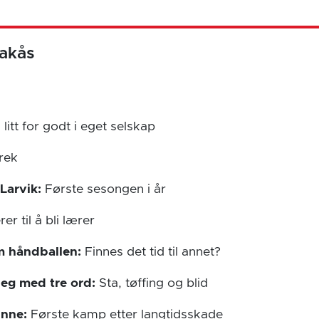
akås
 litt for godt i eget selskap
rek
 Larvik:
Første sesongen i år
er til å bli lærer
m håndballen:
Finnes det tid til annet?
deg med tre ord:
Sta, tøffing og blid
inne:
Første kamp etter langtidsskade