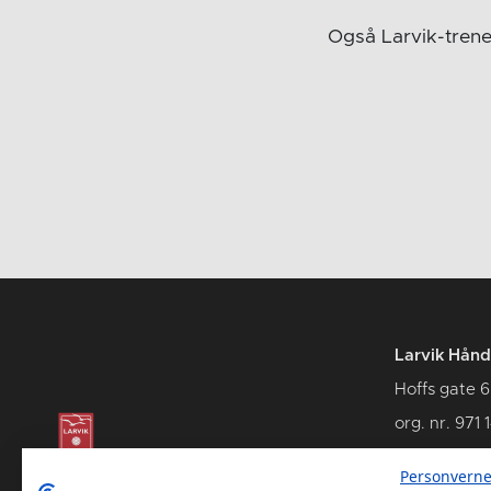
Også Larvik-trene
Larvik Hånd
Hoffs gate 6
org. nr. 971 
3262 Larvik
Personverne