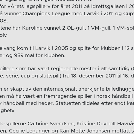
or «Årets lagspiller» for året 2011 på Idrettsgallaen i 2
gså vunnet Champions League med Larvik i 2011 og Cu
08.
tene har Karoline vunnet 2 OL-gull, 1 VM-gull, 1 VM-sø
ølv.
ivang kom til Larvik i 2005 og spilte for klubben i 12 
r og 959 mål for klubben.
spillere som har vært regjerende mester i alt samtidig 
serie, cup og sluttspill) fra 18. desember 2011 til 16.
n er skapt av den internasjonalt anerkjente billedhugg
n må ha vært en fremragende spiller i norsk håndball i
 håndball med heder. Statuetten tildeles etter endt kar
ghet».
ik-spillerne Cathrine Svendsen, Kristine Duvholt Havnå
en, Cecilie Leganger og Kari Mette Johansen mottatt s