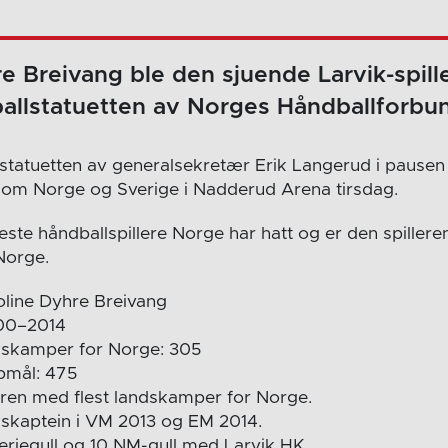
e Breivang ble den sjuende Larvik-spil
allstatuetten av Norges Håndballforbu
 statuetten av generalsekretær Erik Langerud i pausen
om Norge og Sverige i Nadderud Arena tirsdag.
ste håndballspillere Norge har hatt og er den spillere
Norge.
aroline Dyhre Breivang
000–2014
ndskamper for Norge: 305
pmål: 475
leren med flest landskamper for Norge.
gskaptein i VM 2013 og EM 2014.
seriegull og 10 NM-gull med Larvik HK.