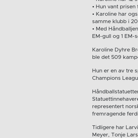
• Hun vant prisen f
• Karoline har o
samme klubb i 20
• Med Håndballjen
EM-gull og 1 EM-s
Karoline Dyhre Bre
ble det 509 kampe
Hun er en av tre 
Champions League, 
Håndballstatuette
Statuettinnehavere
representert norsk
fremragende ferdi
Tidligere har Larv
Meyer, Tonje Lars