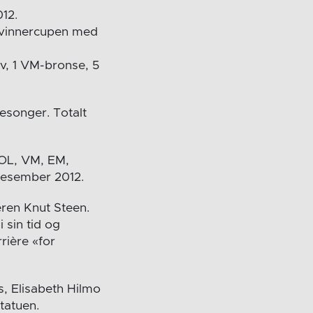
012.
pvinnercupen med
lv, 1 VM-bronse, 5
sesonger. Totalt
(OL, VM, EM,
 desember 2012.
eren Knut Steen.
 sin tid og
rière «for
s, Elisabeth Hilmo
tatuen.