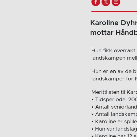
Karoline Dyhr
mottar Håndb
Hun fikk overrakt
landskampen mell
Hun er en av de be
landskamper for 
Merittlisten til K
• Tidsperiode: 2
• Antall seniorla
• Antall landskam
• Karoline er spil
• Hun var landsla
• Karoline har 12 