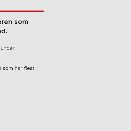
leren som
nd.
 under
n som har flest