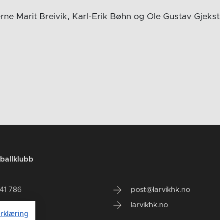
rne Marit Breivik, Karl-Erik Bøhn og Ole Gustav Gjekst
ballklubb
141 786
post@larvikhk.no
larvikhk.no
rklæring