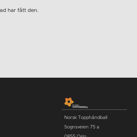
ad har fått den.
Norsk Topphåndball
Sognsveien 75 a
0855 Oslo