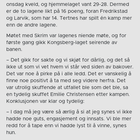
onsdag kveld, og hjemmelaget vant 29-28. Dermed
er de to lagene likt på 16 poeng, foran Fredrikstad
og Larvik, som har 14. Tertnes har spilt én kamp mer
enn de andre lagene.
Møtet med Skrim var lagenes niende møte, og for
første gang gikk Kongsberg-laget seirende av
banen.
– Det gikk for sakte og vi skjøt for dårlig, og det så
ikke ut som vi vet hvem vi står ved siden av bakover.
Det var noe å pirke på i alle ledd. Det er vanskelig å
finne noe positivt å ta med seg videre herfra. Det
var utrolig skuffende at utfallet ble som det ble, sa
en tydelig skuffet Emilie Christensen etter kampen.
Konklusjonen var klar og tydelig:
– I dag må jeg være så ærlig å si at jeg synes vi ikke
hadde noe guts, engasjement og innsats. Vi ble mer
redd for å tape enn vi hadde lyst til å vinne, synes
hun.