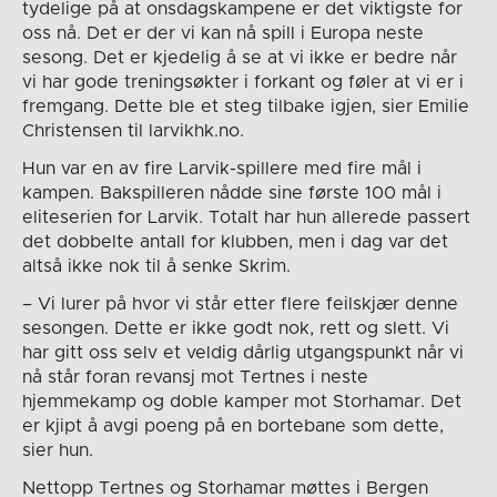
tydelige på at onsdagskampene er det viktigste for
oss nå. Det er der vi kan nå spill i Europa neste
sesong. Det er kjedelig å se at vi ikke er bedre når
vi har gode treningsøkter i forkant og føler at vi er i
fremgang. Dette ble et steg tilbake igjen, sier Emilie
Christensen til larvikhk.no.
Hun var en av fire Larvik-spillere med fire mål i
kampen. Bakspilleren nådde sine første 100 mål i
eliteserien for Larvik. Totalt har hun allerede passert
det dobbelte antall for klubben, men i dag var det
altså ikke nok til å senke Skrim.
– Vi lurer på hvor vi står etter flere feilskjær denne
sesongen. Dette er ikke godt nok, rett og slett. Vi
har gitt oss selv et veldig dårlig utgangspunkt når vi
nå står foran revansj mot Tertnes i neste
hjemmekamp og doble kamper mot Storhamar. Det
er kjipt å avgi poeng på en bortebane som dette,
sier hun.
Nettopp Tertnes og Storhamar møttes i Bergen