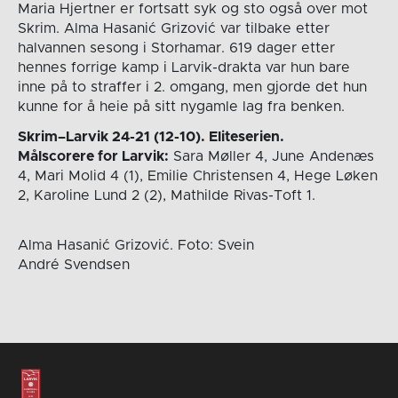
Maria Hjertner er fortsatt syk og sto også over mot
Skrim. Alma Hasanić Grizović var tilbake etter
halvannen sesong i Storhamar. 619 dager etter
hennes forrige kamp i Larvik-drakta var hun bare
inne på to straffer i 2. omgang, men gjorde det hun
kunne for å heie på sitt nygamle lag fra benken.
Skrim–Larvik 24-21 (12-10). Eliteserien.
Målscorere for Larvik:
Sara Møller 4, June Andenæs
4, Mari Molid 4 (1), Emilie Christensen 4, Hege Løken
2, Karoline Lund 2 (2), Mathilde Rivas-Toft 1.
Alma Hasanić Grizović. Foto: Svein
André Svendsen