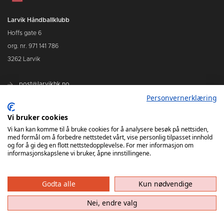
Larvik Håndballklubb
Hoffs gate 6
org. nr. 971 141 786
3262 Larvik
post@larvikhk.no
Personvernerklæring
larvikhk.no
Vi bruker cookies
Vi kan kan komme til å bruke cookies for å analysere besøk på nettsiden,
med formål om å forbedre nettstedet vårt, vise personlig tilpasset innhold
og for å gi deg en flott nettstedopplevelse. For mer informasjon om
informasjonskapslene vi bruker, åpne innstillingene.
Godta alle
Kun nødvendige
Nei, endre valg