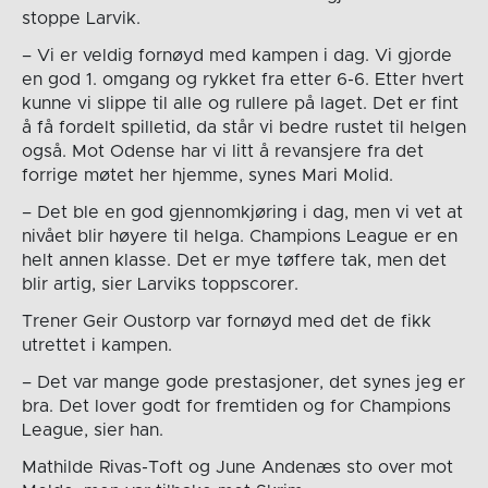
stoppe Larvik.
– Vi er veldig fornøyd med kampen i dag. Vi gjorde
en god 1. omgang og rykket fra etter 6-6. Etter hvert
kunne vi slippe til alle og rullere på laget. Det er fint
å få fordelt spilletid, da står vi bedre rustet til helgen
også. Mot Odense har vi litt å revansjere fra det
forrige møtet her hjemme, synes Mari Molid.
– Det ble en god gjennomkjøring i dag, men vi vet at
nivået blir høyere til helga. Champions League er en
helt annen klasse. Det er mye tøffere tak, men det
blir artig, sier Larviks toppscorer.
Trener Geir Oustorp var fornøyd med det de fikk
utrettet i kampen.
– Det var mange gode prestasjoner, det synes jeg er
bra. Det lover godt for fremtiden og for Champions
League, sier han.
Mathilde Rivas-Toft og June Andenæs sto over mot