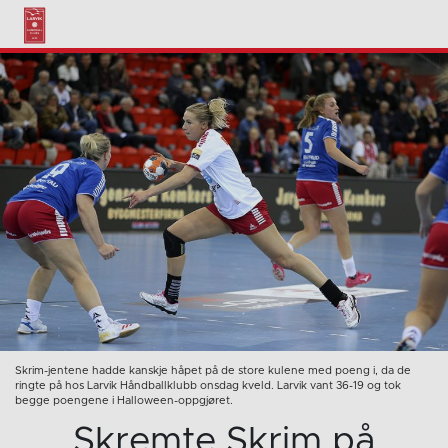
Skrim-jentene hadde kanskje håpet på de store kulene med poeng i, da de
ringte på hos Larvik Håndballklubb onsdag kveld. Larvik vant 36-19 og tok
begge poengene i Halloween-oppgjøret.
Skremte Skrim på