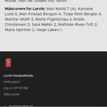
Molde, men var tilbake mot Skrim.
Målscorere for Larvik:
Mari Molid 7 (4), Karoline
Lund 5, Mari Finstad Bergum 4, Tonje Roth Berglie 4,
Martine Wolff 3, Marte Figenschau 3, Emilie
Christensen 3, Sara Møller 2, Mathilde Rivas-Toft 2,
Maria Hjertner 2, Hege Løken 1.
Larvik Håndballklubb
Hoffs gate 6
org. nr. 971 141 786
3262 Larvik
post@larvikhk.no