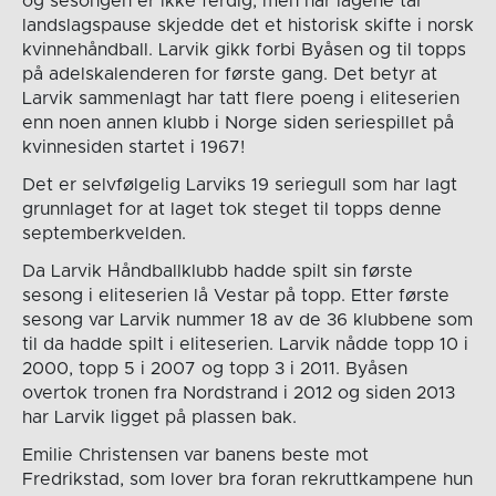
og sesongen er ikke ferdig, men når lagene tar
landslagspause skjedde det et historisk skifte i norsk
kvinnehåndball. Larvik gikk forbi Byåsen og til topps
på adelskalenderen for første gang. Det betyr at
Larvik sammenlagt har tatt flere poeng i eliteserien
enn noen annen klubb i Norge siden seriespillet på
kvinnesiden startet i 1967!
Det er selvfølgelig Larviks 19 seriegull som har lagt
grunnlaget for at laget tok steget til topps denne
septemberkvelden.
Da Larvik Håndballklubb hadde spilt sin første
sesong i eliteserien lå Vestar på topp. Etter første
sesong var Larvik nummer 18 av de 36 klubbene som
til da hadde spilt i eliteserien. Larvik nådde topp 10 i
2000, topp 5 i 2007 og topp 3 i 2011. Byåsen
overtok tronen fra Nordstrand i 2012 og siden 2013
har Larvik ligget på plassen bak.
Emilie Christensen var banens beste mot
Fredrikstad, som lover bra foran rekruttkampene hun