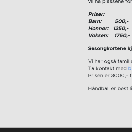
vil ha plassene f
Priser:
Barn: 500,-
Honnør: 1250,-
Voksen: 1750,-
Sesongkortene kj
Vi har også famili
Ta kontakt med
b
Prisen er 3000,- f
Håndball er best 