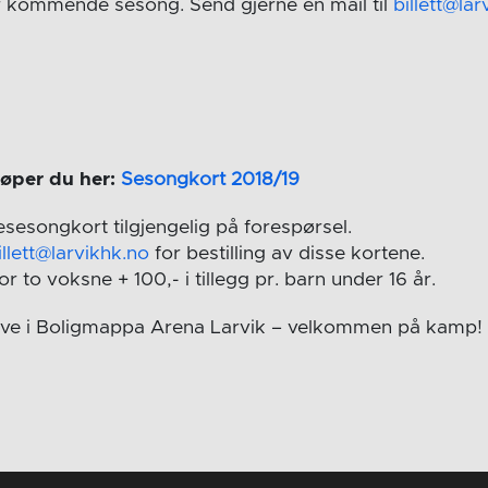
or kommende sesong. Send gjerne en mail til
billett@lar
øper du her:
Sesongkort 2018/19
esesongkort tilgjengelig på forespørsel.
illett@larvikhk.no
for bestilling av disse kortene.
or to voksne + 100,- i tillegg pr. barn under 16 år.
live i Boligmappa Arena Larvik – velkommen på kamp!