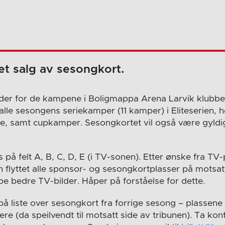
et salg av sesongkort.
der for de kampene i Boligmappa Arena Larvik klubben
vs. alle sesongens seriekamper (11 kamper) i Eliteserien,
, samt cupkamper. Sesongkortet vil også være gyldig
 på felt A, B, C, D, E (i TV-sonen). Etter ønske fra T
 flyttet alle sponsor- og sesongkortplasser på motsat
pe bedre TV-bilder. Håper på forståelse for dette.
på liste over sesongkort fra forrige sesong – plassene
idere (da speilvendt til motsatt side av tribunen). Ta k