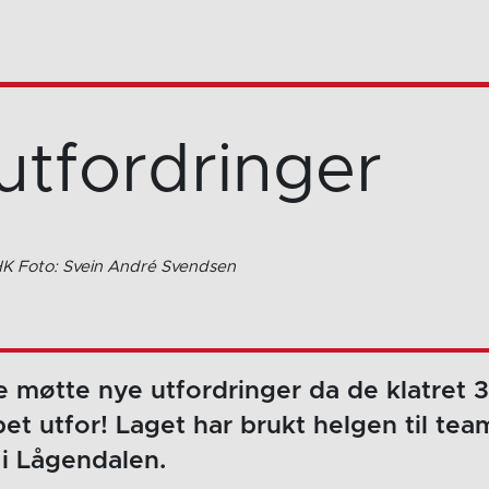
utfordringer
 HK Foto: Svein André Svendsen
e møtte nye utfordringer da de klatret 3
t utfor! Laget har brukt helgen til tea
i Lågendalen.