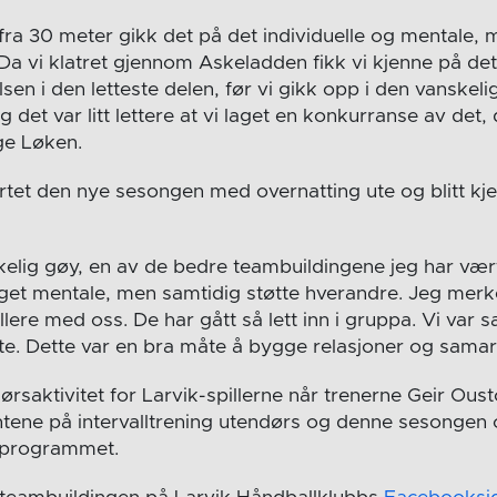
 fra 30 meter gikk det på det individuelle og mentale,
Da vi klatret gjennom Askeladden fikk vi kjenne på det
lsen i den letteste delen, før vi gikk opp i den vanskeli
g det var litt lettere at vi laget en konkurranse av det, 
ge Løken.
artet den nye sesongen med overnatting ute og blitt kj
kkelig gøy, en av de bedre teambuildingene jeg har vær
eget mentale, men samtidig støtte hverandre. Jeg merke
llere med oss. De har gått så lett inn i gruppa. Vi var
åte. Dette var en bra måte å bygge relasjoner og samar
ørsaktivitet for Larvik-spillerne når trenerne Geir Ou
ntene på intervalltrening utendørs og denne sesongen
å programmet.