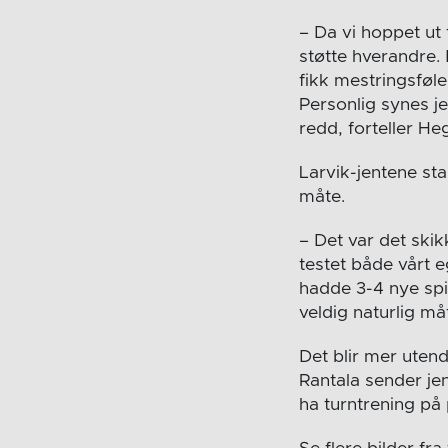
– Da vi hoppet ut
støtte hverandre. 
fikk mestringsføle
Personlig synes je
redd, forteller He
Larvik-jentene st
måte.
– Det var det ski
testet både vårt 
hadde 3-4 nye spi
veldig naturlig m
Det blir mer utend
Rantala sender je
ha turntrening p