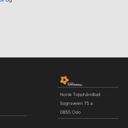
de
og
Norsk Topphåndball
Sognsveien 75 a
0855 Oslo