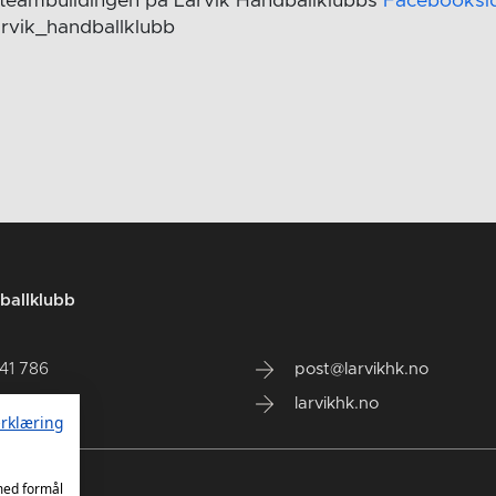
ra teambuildingen på Larvik Håndballklubbs
Facebooksi
arvik_handballklubb
ballklubb
141 786
post@larvikhk.no
larvikhk.no
rklæring
 med formål