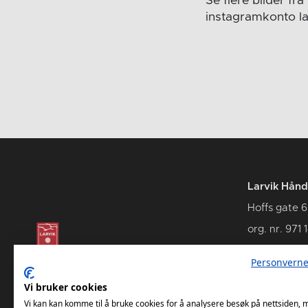
Se flere bilder f
instagramkonto l
Larvik Hånd
Hoffs gate 6
org. nr. 971 
3262 Larvik
Personverne
Vi bruker cookies
Vi kan kan komme til å bruke cookies for å analysere besøk på nettsiden,