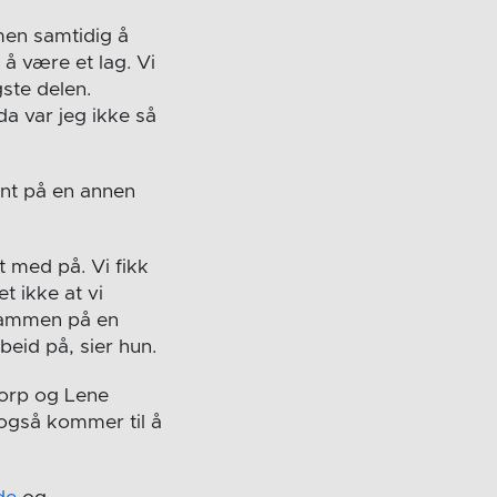
 men samtidig å
 å være et lag. Vi
gste delen.
da var jeg ikke så
ent på en annen
t med på. Vi fikk
t ikke at vi
 sammen på en
beid på, sier hun.
storp og Lene
 også kommer til å