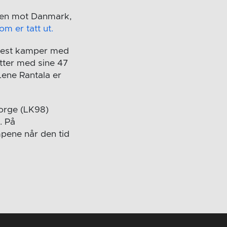
Open mot Danmark,
om er tatt ut.
flest kamper med
etter med sine 47
Lene Rantala er
 Norge (LK98)
. På
mpene når den tid