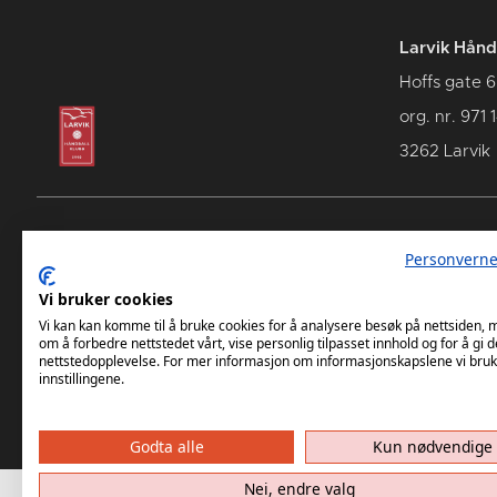
Larvik Hånd
Hoffs gate 6
org. nr. 971 
3262 Larvik
Personverne
Vi bruker cookies
Vi kan kan komme til å bruke cookies for å analysere besøk på nettsiden,
om å forbedre nettstedet vårt, vise personlig tilpasset innhold og for å gi d
nettstedopplevelse. For mer informasjon om informasjonskapslene vi bruk
innstillingene.
Godta alle
Kun nødvendige
Nei, endre valg