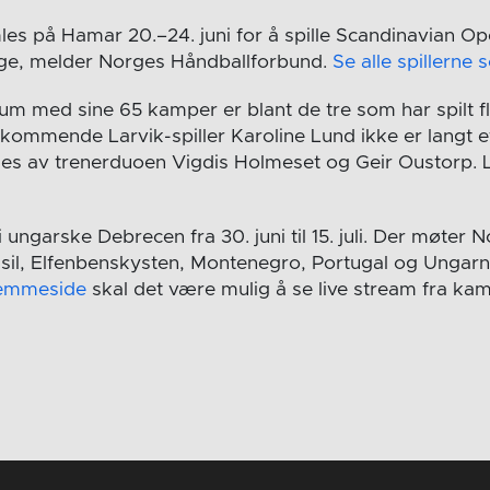
les på Hamar 20.–24. juni for å spille Scandinavian 
ge, melder Norges Håndballforbund.
Se alle spillerne s
um med sine 65 kamper er blant de tre som har spilt 
 kommende Larvik-spiller Karoline Lund ikke er langt 
es av trenerduoen Vigdis Holmeset og Geir Oustorp. 
i ungarske Debrecen fra 30. juni til 15. juli. Der møter
asil, Elfenbenskysten, Montenegro, Portugal og Ungarn
jemmeside
skal det være mulig å se live stream fra ka