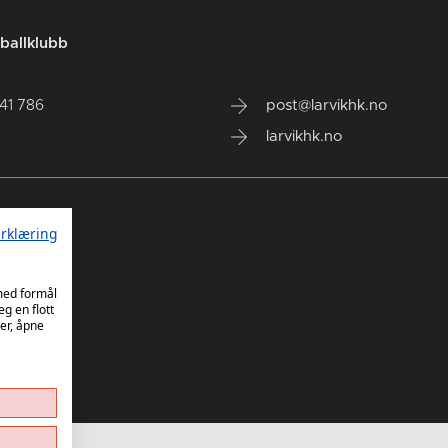
ballklubb
141 786
post@larvikhk.no
larvikhk.no
rklæring
 med formål
eg en flott
er, åpne