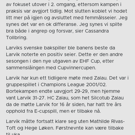
av fokuset utover i 2. omgang, ettersom kampen i
praksis var avgjort tidlig. Mot slutten koblet vi hodet
litt mer på igjen og avsluttet med femmålsseier. Jeg
synes det var en ok differanse. Jeg synes vi spilte
bra både i angrep og forsvar, sier Cassandra
Tollbring.
Larviks svenske bakspiller ble banens beste da
Larvik noterte en positiv seier. Dette er den andre
sesongen i den nye utgaven av EHF Cup, etter
sammenslåingen med Cupvinnercupen.
Larvik har kun ett tidligere møte med Zalau. Det var i
gruppespillet i Champions League 2001/02.
Bortekampen endte uavgjort 29-29, men hjemme
vant Larvik 31-27. HC Zalau, som het Silcotub Zalau
da de møtte Larvik for 16 år siden, har hatt tre års
opphold fra E-cupspill, men er tilbake nå.
Larvik måtte fortsatt klare seg uten Mathilde Rivas-
Toft og Hege Løken. Førstnevnte kan være tilbake
til uka.