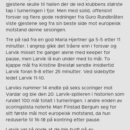
gjestene skulle til hallen der de led klubbens største
tap i turneringen i fjor. Men med solid, offensivt
forsvar og flere gode redninger fra Guro Rundbråten
viste gjestene seg fra sin beste side mot europeisk
motstand denne sesongen.
Tre på rad fra en god Maria Hjertner ga 5-5 etter 11
minutter. I angrep gikk det tråere enn i forsvar og
Larvik misset tre ganger alene med keeper for
pause, men Larvik lå kun under med to mål. To
kjappe mål fra Kristine Breistøl sendte imidlertid
Larvik foran 9-8 etter 25 minutter. Ved sidebytte
ledet Larvik 11-10.
Larviks nummer 14 endte på seks scoringer mot
Vardar og ble den 20. Larvik-spilleren i historien som
rundet 100 mål totalt i turneringen. I andre enden av
scoringslista noterte Mari Finstad Bergum seg for
sitt første mål mot europeisk motstand, da hun
reduserte til 16-18 på kontring etter pause.
Larvik var så gode at de ble budt på av